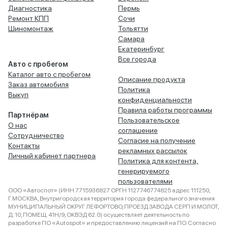
Диагностика
Пермь
Ремонт КПП
Сочи
Шиномонтаж
Тольятти
Самара
Екатеринбург
Все города
Авто с пробегом
Каталог авто с пробегом
Описание продукта
Заказ автомобиля
Политика
Выкуп
конфиденциальности
Правила работы программы
Партнёрам
Пользовательское
О нас
соглашение
Сотрудничество
Согласие на получение
Контакты
рекламных рассылок
Личный кабинет партнера
Политика для контента,
генерируемого
пользователями
ООО «Автоспот» (ИНН 7715936827 ОРГН 1127746774825 адрес 111250,
Г.МОСКВА, Внутригородская территория города федерального значения
МУНИЦИПАЛЬНЫЙ ОКРУГ ЛЕФОРТОВО, ПРОЕЗД ЗАВОДА СЕРП И МОЛОТ,
Д. 10, ПОМЕЩ. 41Н/9, ОКВЭД 62.0) осуществляет деятельность по
разработке ПО «Autospot» и предоставлению лицензий на ПО. Согласно