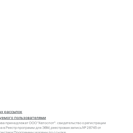
ых рассылок
руемого пользователями
ва принадлежат ООО "Автоспот": свидетельство о регистрации
 в Реестр программ для ЭВМ, реестровая запись № 28745 от
еристики Программы указаны по ссылке: