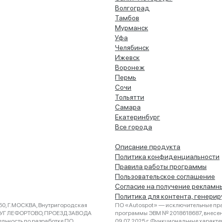
Волгоград
Тамбов
Мурманск
Уфа
Челябинск
Ижевск
Воронеж
Пермь
Сочи
Тольятти
Самара
Екатеринбург
Все города
Описание продукта
Политика конфиденциальности
Правила работы программы
Пользовательское соглашение
Согласие на получение рекламн
Политика для контента, генери
0, Г.МОСКВА, Внутригородская
ПО «Autospot» — исключительные пра
РУГ ЛЕФОРТОВО, ПРОЕЗД ЗАВОДА
программы ЭВМ № 2018618687, внесена
ельность по разработке ПО
09.07.2025 г. Функциональные характ