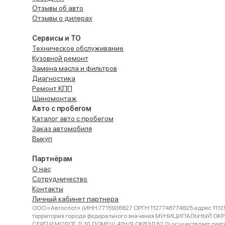
Отзывы об авто
Отзывы о дилерах
Сервисы и ТО
Техническое обслуживание
Кузовной ремонт
Замена масла и фильтров
Диагностика
Ремонт КПП
Шиномонтаж
Авто с пробегом
Каталог авто с пробегом
Заказ автомобиля
Выкуп
Партнёрам
О нас
Сотрудничество
Контакты
Личный кабинет партнера
ООО «Автоспот» (ИНН 7715936827 ОРГН 1127746774825 адрес 11125
территория города федерального значения МУНИЦИПАЛЬНЫЙ ОК
СЕРП И МОЛОТ, Д. 10, ПОМЕЩ. 41Н/9, ОКВЭД 62.0) осуществляет деят