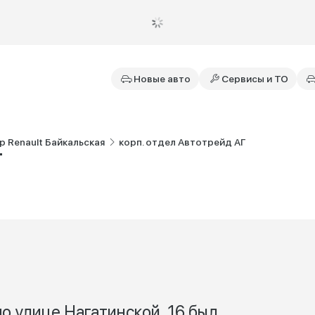
Новые авто
Сервисы и ТО
 Renault Байкальская
корп. отдел Автотрейд АГ
Г
о улице Нагатинской, 16 был