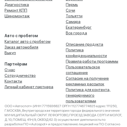
Диагностика
Пермь
Ремонт КПП
Сочи
Шиномонтаж
Тольятти
Самара
Екатеринбург
Все города
Авто с пробегом
Каталог авто с пробегом
Описание продукта
Заказ автомобиля
Политика
Выкуп
конфиденциальности
Правила работы программы
Партнёрам
Пользовательское
О нас
соглашение
Сотрудничество
Согласие на получение
Контакты
рекламных рассылок
Личный кабинет партнера
Политика для контента,
генерируемого
пользователями
ООО «Автоспот» (ИНН 7715936827 ОРГН 1127746774825 адрес 111250,
Г.МОСКВА, Внутригородская территория города федерального значения
МУНИЦИПАЛЬНЫЙ ОКРУГ ЛЕФОРТОВО, ПРОЕЗД ЗАВОДА СЕРП И МОЛОТ,
Д. 10, ПОМЕЩ. 41Н/9, ОКВЭД 62.0) осуществляет деятельность по
разработке ПО «Autospot» и предоставлению лицензий на ПО. Согласно