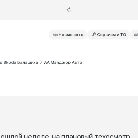
Новые авто
Сервисы и ТО
р Skoda Балашиха
АА Мэйджор Авто
прошлой неделе, на плановый техосмотр