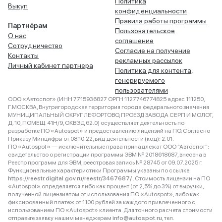
Политика
Выкуп
конфиденциальности
Правила работы программы
Партнёрам
Пользовательское
О нас
соглашение
Сотрудничество
Согласие на получение
Контакты
рекламных рассылок
Личный кабинет партнера
Политика для контента,
генерируемого
пользователями
ООО «Автоспот» (ИНН 7715936827 ОРГН 1127746774825 адрес 111250,
Г.МОСКВА, Внутригородская территория города федерального значения
МУНИЦИПАЛЬНЫЙ ОКРУГ ЛЕФОРТОВО, ПРОЕЗД ЗАВОДА СЕРП И МОЛОТ,
Д. 10, ПОМЕЩ. 41Н/9, ОКВЭД 62.0) осуществляет деятельность по
разработке ПО «Autospot» и предоставлению лицензий на ПО. Согласно
Приказу Минцифры от 08.10.22, вид деятельности (код): 2.01.
ПО «Autospot» — исключительные права принадлежат ООО "Автоспот":
свидетельство о регистрации программы ЭВМ № 2018618687, внесена в
Реестр программ для ЭВМ, реестровая запись № 28745 от 09.07.2025 г.
Функциональные характеристики Программы указаны по ссылке:
https://reestr.digital.gov.ru/reestr/3467687/
. Стоимость лицензии на ПО
«Autospot» определяется либо как процент (от 2,5% до 3%) от выручки,
полученной лицензиатом от использования ПО «Autospot», либо как
фиксированный платеж от 1100 рублей за каждого привлеченного с
использованием ПО «Autospot» клиента. Для точного расчета стоимости
отправьте заявку нашим менеджерам
info@autospot.ru
, тел.