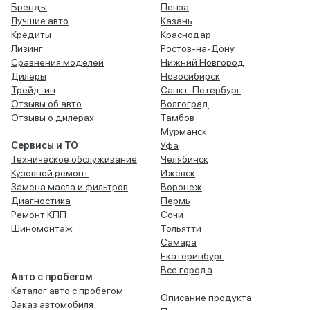
Бренды
Пенза
Лучшие авто
Казань
Кредиты
Краснодар
Лизинг
Ростов-на-Дону
Сравнения моделей
Нижний Новгород
Дилеры
Новосибирск
Трейд-ин
Санкт-Петербург
Отзывы об авто
Волгоград
Отзывы о дилерах
Тамбов
Мурманск
Сервисы и ТО
Уфа
Техническое обслуживание
Челябинск
Кузовной ремонт
Ижевск
Замена масла и фильтров
Воронеж
Диагностика
Пермь
Ремонт КПП
Сочи
Шиномонтаж
Тольятти
Самара
Екатеринбург
Все города
Авто с пробегом
Каталог авто с пробегом
Описание продукта
Заказ автомобиля