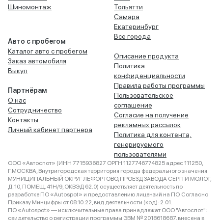
Шиномонтаж
Тольятти
Самара
Екатеринбург
Все города
Авто с пробегом
Каталог авто с пробегом
Описание продукта
Заказ автомобиля
Политика
Выкуп
конфиденциальности
Правила работы программы
Партнёрам
Пользовательское
О нас
соглашение
Сотрудничество
Согласие на получение
Контакты
рекламных рассылок
Личный кабинет партнера
Политика для контента,
генерируемого
пользователями
ООО «Автоспот» (ИНН 7715936827 ОРГН 1127746774825 адрес 111250,
Г.МОСКВА, Внутригородская территория города федерального значения
МУНИЦИПАЛЬНЫЙ ОКРУГ ЛЕФОРТОВО, ПРОЕЗД ЗАВОДА СЕРП И МОЛОТ,
Д. 10, ПОМЕЩ. 41Н/9, ОКВЭД 62.0) осуществляет деятельность по
разработке ПО «Autospot» и предоставлению лицензий на ПО. Согласно
Приказу Минцифры от 08.10.22, вид деятельности (код): 2.01.
ПО «Autospot» — исключительные права принадлежат ООО "Автоспот":
свидетельство о регистрации программы ЭВМ № 2018618687, внесена в