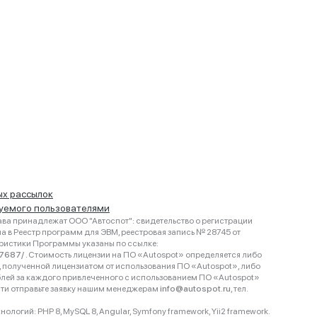
ых рассылок
руемого пользователями
ва принадлежат ООО "Автоспот": свидетельство о регистрации
 в Реестр программ для ЭВМ, реестровая запись № 28745 от
еристики Программы указаны по ссылке:
467687/
. Стоимость лицензии на ПО «Autospot» определяется либо
ки, полученной лицензиатом от использования ПО «Autospot», либо
блей за каждого привлеченного с использованием ПО «Autospot»
сти отправьте заявку нашим менеджерам
info@autospot.ru
, тел.
логий: PHP 8, MySQL 8, Angular, Symfony framework, Yii2 framework.