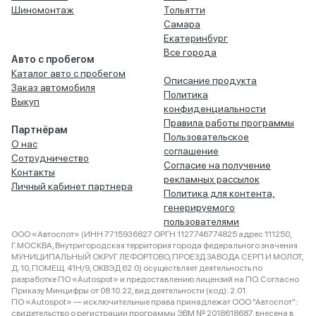
Шиномонтаж
Тольятти
Самара
Екатеринбург
Все города
Авто с пробегом
Каталог авто с пробегом
Описание продукта
Заказ автомобиля
Политика
Выкуп
конфиденциальности
Правила работы программы
Партнёрам
Пользовательское
О нас
соглашение
Сотрудничество
Согласие на получение
Контакты
рекламных рассылок
Личный кабинет партнера
Политика для контента,
генерируемого
пользователями
ООО «Автоспот» (ИНН 7715936827 ОРГН 1127746774825 адрес 111250,
Г.МОСКВА, Внутригородская территория города федерального значения
МУНИЦИПАЛЬНЫЙ ОКРУГ ЛЕФОРТОВО, ПРОЕЗД ЗАВОДА СЕРП И МОЛОТ,
Д. 10, ПОМЕЩ. 41Н/9, ОКВЭД 62.0) осуществляет деятельность по
разработке ПО «Autospot» и предоставлению лицензий на ПО. Согласно
Приказу Минцифры от 08.10.22, вид деятельности (код): 2.01.
ПО «Autospot» — исключительные права принадлежат ООО "Автоспот":
свидетельство о регистрации программы ЭВМ № 2018618687, внесена в