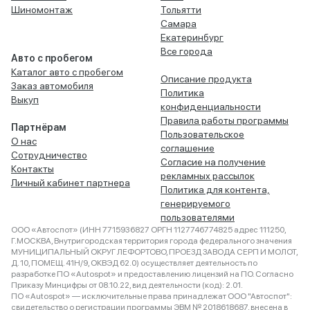
Шиномонтаж
Тольятти
Самара
Екатеринбург
Все города
Авто с пробегом
Каталог авто с пробегом
Описание продукта
Заказ автомобиля
Политика
Выкуп
конфиденциальности
Правила работы программы
Партнёрам
Пользовательское
О нас
соглашение
Сотрудничество
Согласие на получение
Контакты
рекламных рассылок
Личный кабинет партнера
Политика для контента,
генерируемого
пользователями
ООО «Автоспот» (ИНН 7715936827 ОРГН 1127746774825 адрес 111250,
Г.МОСКВА, Внутригородская территория города федерального значения
МУНИЦИПАЛЬНЫЙ ОКРУГ ЛЕФОРТОВО, ПРОЕЗД ЗАВОДА СЕРП И МОЛОТ,
Д. 10, ПОМЕЩ. 41Н/9, ОКВЭД 62.0) осуществляет деятельность по
разработке ПО «Autospot» и предоставлению лицензий на ПО. Согласно
Приказу Минцифры от 08.10.22, вид деятельности (код): 2.01.
ПО «Autospot» — исключительные права принадлежат ООО "Автоспот":
свидетельство о регистрации программы ЭВМ № 2018618687, внесена в