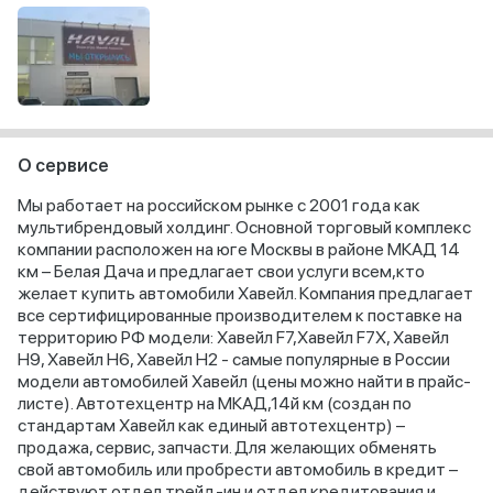
О сервисе
Мы работает на российском рынке с 2001 года как
мультибрендовый холдинг. Основной торговый комплекс
компании расположен на юге Москвы в районе МКАД 14
км – Белая Дача и предлагает свои услуги всем,кто
желает купить автомобили Хавейл. Компания предлагает
все сертифицированные производителем к поставке на
территорию РФ модели: Хавейл F7,Хавейл F7X, Хавейл
H9, Хавейл H6, Хавейл H2 - самые популярные в России
модели автомобилей Хавейл (цены можно найти в прайс-
листе). Автотехцентр на МКАД,14й км (создан по
стандартам Хавейл как единый автотехцентр) –
продажа, сервис, запчасти. Для желающих обменять
свой автомобиль или пробрести автомобиль в кредит –
действуют отдел трейд-ин и отдел кредитования и