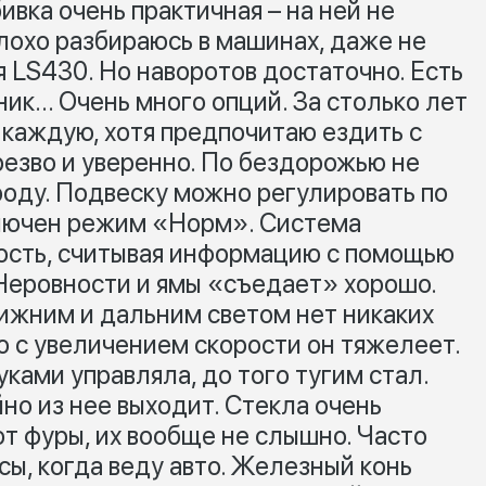
ивка очень практичная – на ней не
Плохо разбираюсь в машинах, даже не
я LS430. Но наворотов достаточно. Есть
ник… Очень много опций. За столько лет
 каждую, хотя предпочитаю ездить с
езво и уверенно. По бездорожью не
ороду. Подвеску можно регулировать по
ключен режим «Норм». Система
ость, считывая информацию с помощью
 Неровности и ямы «съедает» хорошо.
лижним и дальним светом нет никаких
но с увеличением скорости он тяжелеет.
уками управляла, до того тугим стал.
йно из нее выходит. Стекла очень
т фуры, их вообще не слышно. Часто
ы, когда веду авто. Железный конь