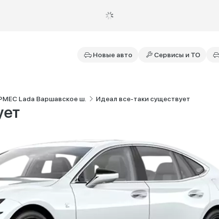
Новые авто
Сервисы и ТО
РМЕС Lada Варшавское ш.
Идеал все-таки существует
ует