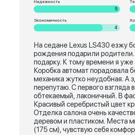
Надежность
Те
5
Экономичность
Хо
4
На седане Lexus LS430 езжу б
рождения подарили родители.
подарку. К тому времени я уже
Коробка автомат порадовала бо
механика жутко неудобная. А з
перепутаю. С первого взгляда 
обтекаемый, лаконичный. В фас
Красивый серебристый цвет кр
Отделка салона очень качестве
деревом и пластиком. Места мн
(175 см), чувствую себя комфор