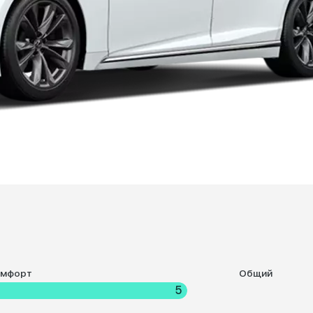
омфорт
Общий
5