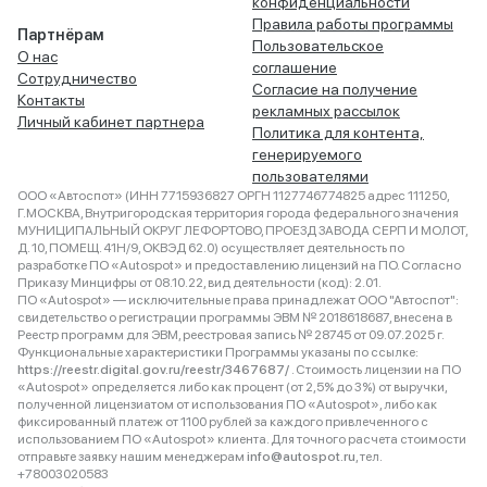
конфиденциальности
Правила работы программы
Партнёрам
Пользовательское
О нас
соглашение
Сотрудничество
Согласие на получение
Контакты
рекламных рассылок
Личный кабинет партнера
Политика для контента,
генерируемого
пользователями
ООО «Автоспот» (ИНН 7715936827 ОРГН 1127746774825 адрес 111250,
Г.МОСКВА, Внутригородская территория города федерального значения
МУНИЦИПАЛЬНЫЙ ОКРУГ ЛЕФОРТОВО, ПРОЕЗД ЗАВОДА СЕРП И МОЛОТ,
Д. 10, ПОМЕЩ. 41Н/9, ОКВЭД 62.0) осуществляет деятельность по
разработке ПО «Autospot» и предоставлению лицензий на ПО. Согласно
Приказу Минцифры от 08.10.22, вид деятельности (код): 2.01.
ПО «Autospot» — исключительные права принадлежат ООО "Автоспот":
свидетельство о регистрации программы ЭВМ № 2018618687, внесена в
Реестр программ для ЭВМ, реестровая запись № 28745 от 09.07.2025 г.
Функциональные характеристики Программы указаны по ссылке:
https://reestr.digital.gov.ru/reestr/3467687/
. Стоимость лицензии на ПО
«Autospot» определяется либо как процент (от 2,5% до 3%) от выручки,
полученной лицензиатом от использования ПО «Autospot», либо как
фиксированный платеж от 1100 рублей за каждого привлеченного с
использованием ПО «Autospot» клиента. Для точного расчета стоимости
отправьте заявку нашим менеджерам
info@autospot.ru
, тел.
+78003020583