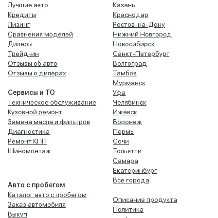
Лучшие авто
Казань
Кредиты
Краснодар
Лизинг
Ростов-на-Дону
Сравнения моделей
Нижний Новгород
Дилеры
Новосибирск
Трейд-ин
Санкт-Петербург
Отзывы об авто
Волгоград
Отзывы о дилерах
Тамбов
Мурманск
Сервисы и ТО
Уфа
Техническое обслуживание
Челябинск
Кузовной ремонт
Ижевск
Замена масла и фильтров
Воронеж
Диагностика
Пермь
Ремонт КПП
Сочи
Шиномонтаж
Тольятти
Самара
Екатеринбург
Все города
Авто с пробегом
Каталог авто с пробегом
Описание продукта
Заказ автомобиля
Политика
Выкуп