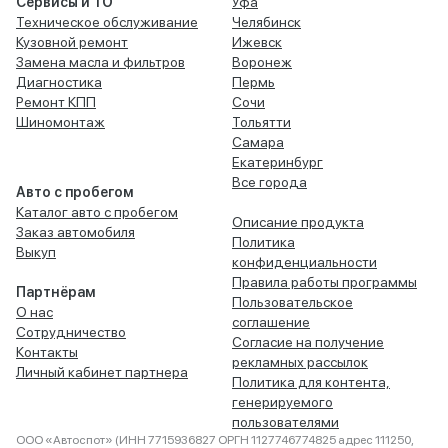
Сервисы и ТО
Уфа
Техническое обслуживание
Челябинск
Кузовной ремонт
Ижевск
Замена масла и фильтров
Воронеж
Диагностика
Пермь
Ремонт КПП
Сочи
Шиномонтаж
Тольятти
Самара
Екатеринбург
Все города
Авто с пробегом
Каталог авто с пробегом
Описание продукта
Заказ автомобиля
Политика
Выкуп
конфиденциальности
Правила работы программы
Партнёрам
Пользовательское
О нас
соглашение
Сотрудничество
Согласие на получение
Контакты
рекламных рассылок
Личный кабинет партнера
Политика для контента,
генерируемого
пользователями
ООО «Автоспот» (ИНН 7715936827 ОРГН 1127746774825 адрес 111250,