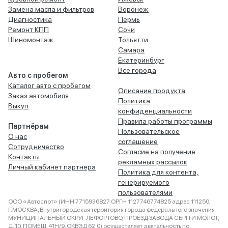
Замена масла и фильтров
Воронеж
Диагностика
Пермь
Ремонт КПП
Сочи
Шиномонтаж
Тольятти
Самара
Екатеринбург
Все города
Авто с пробегом
Каталог авто с пробегом
Описание продукта
Заказ автомобиля
Политика
Выкуп
конфиденциальности
Правила работы программы
Партнёрам
Пользовательское
О нас
соглашение
Сотрудничество
Согласие на получение
Контакты
рекламных рассылок
Личный кабинет партнера
Политика для контента,
генерируемого
пользователями
ООО «Автоспот» (ИНН 7715936827 ОРГН 1127746774825 адрес 111250,
Г.МОСКВА, Внутригородская территория города федерального значения
МУНИЦИПАЛЬНЫЙ ОКРУГ ЛЕФОРТОВО, ПРОЕЗД ЗАВОДА СЕРП И МОЛОТ,
Д. 10, ПОМЕЩ. 41Н/9, ОКВЭД 62.0) осуществляет деятельность по