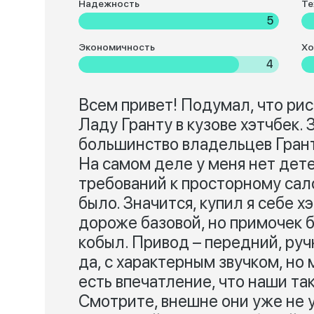
Надежность
Те
5
Экономичность
Хо
4
Всем привет! Подумал, что ри
Ладу Гранту в кузове хэтчбек.
большинство владельцев Грант
На самом деле у меня нет детей
требований к просторному сал
было. Значится, купил я себе х
дороже базовой, но примочек 
кобыл. Привод – передний, руч
да, с характерным звучком, но
есть впечатление, что наши т
Смотрите, внешне они уже не у