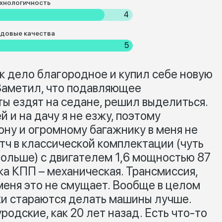
хнологичность
4
довые качества
5
ск дело благородное и купил себе новую
 Заметил, что подавляющее
ы ездят на седане, решил выделиться.
 и на дачу я не езжу, поэтому
ону и огромному багажнику в меня не
этч в классической комплектации (чуть
больше) с двигателем 1,6 мощностью 87
ка КПП – механическая. Трансмиссия,
 меня это не смущает. Вообще в целом
аки стараются делать машины лучше.
родские, как 20 лет назад. Есть что-то