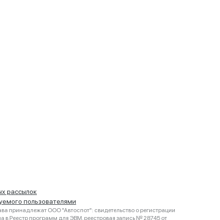
ых рассылок
руемого пользователями
ва принадлежат ООО "Автоспот": свидетельство о регистрации
 в Реестр программ для ЭВМ, реестровая запись № 28745 от