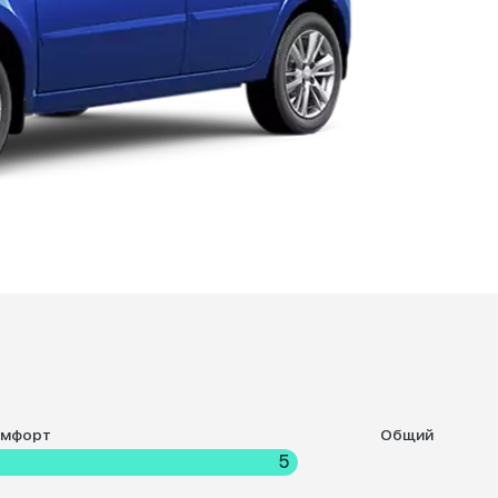
омфорт
Общий
5