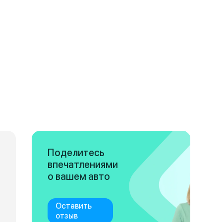
Поделитесь
впечатлениями
о вашем авто
Оставить
отзыв