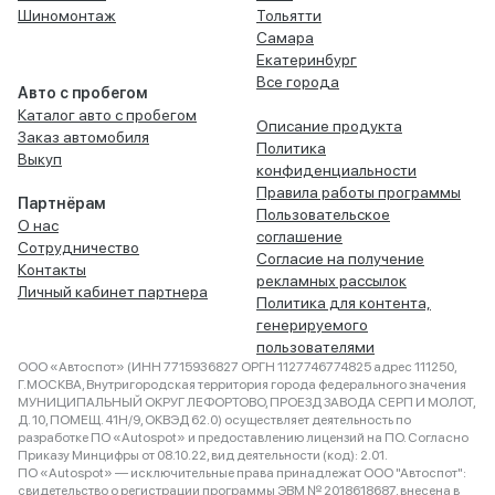
Шиномонтаж
Тольятти
Самара
Екатеринбург
Все города
Авто с пробегом
Каталог авто с пробегом
Описание продукта
Заказ автомобиля
Политика
Выкуп
конфиденциальности
Правила работы программы
Партнёрам
Пользовательское
О нас
соглашение
Сотрудничество
Согласие на получение
Контакты
рекламных рассылок
Личный кабинет партнера
Политика для контента,
генерируемого
пользователями
ООО «Автоспот» (ИНН 7715936827 ОРГН 1127746774825 адрес 111250,
Г.МОСКВА, Внутригородская территория города федерального значения
МУНИЦИПАЛЬНЫЙ ОКРУГ ЛЕФОРТОВО, ПРОЕЗД ЗАВОДА СЕРП И МОЛОТ,
Д. 10, ПОМЕЩ. 41Н/9, ОКВЭД 62.0) осуществляет деятельность по
разработке ПО «Autospot» и предоставлению лицензий на ПО. Согласно
Приказу Минцифры от 08.10.22, вид деятельности (код): 2.01.
ПО «Autospot» — исключительные права принадлежат ООО "Автоспот":
свидетельство о регистрации программы ЭВМ № 2018618687, внесена в