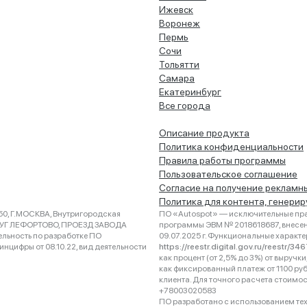
Ижевск
Воронеж
Пермь
Сочи
Тольятти
Самара
Екатеринбург
Все города
Описание продукта
Политика конфиденциальности
Правила работы программы
Пользовательское соглашение
Согласие на получение рекламн
Политика для контента, генери
0, Г.МОСКВА, Внутригородская
ПО «Autospot» — исключительные пра
РУГ ЛЕФОРТОВО, ПРОЕЗД ЗАВОДА
программы ЭВМ № 2018618687, внесена
ельность по разработке ПО
09.07.2025 г. Функциональные характ
нцифры от 08.10.22, вид деятельности
https://reestr.digital.gov.ru/reestr/3
как процент (от 2,5% до 3%) от выруч
как фиксированный платеж от 1100 ру
клиента. Для точного расчета стоимо
+78003020583
ПО разработано с использованием техно