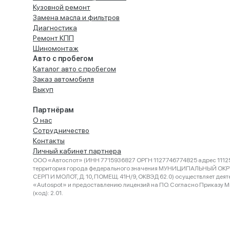
Кузовной ремонт
Замена масла и фильтров
Диагностика
Ремонт КПП
Шиномонтаж
Авто с пробегом
Каталог авто с пробегом
Заказ автомобиля
Выкуп
Партнёрам
О нас
Сотрудничество
Контакты
Личный кабинет партнера
ООО «Автоспот» (ИНН 7715936827 ОРГН 1127746774825 адрес 11125
территория города федерального значения МУНИЦИПАЛЬНЫЙ ОК
СЕРП И МОЛОТ, Д. 10, ПОМЕЩ. 41Н/9, ОКВЭД 62.0) осуществляет деят
«Autospot» и предоставлению лицензий на ПО. Согласно Приказу Ми
(код): 2.01.