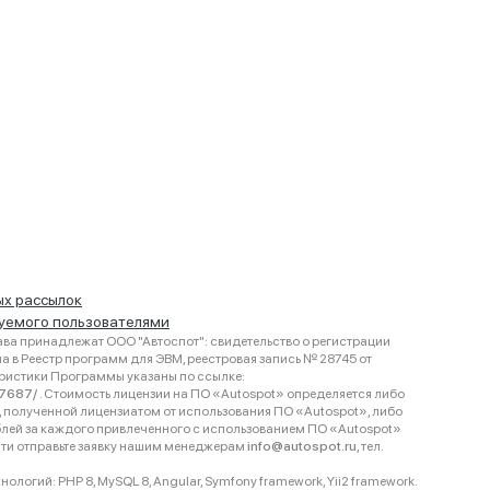
ых рассылок
руемого пользователями
ва принадлежат ООО "Автоспот": свидетельство о регистрации
 в Реестр программ для ЭВМ, реестровая запись № 28745 от
еристики Программы указаны по ссылке:
467687/
. Стоимость лицензии на ПО «Autospot» определяется либо
ки, полученной лицензиатом от использования ПО «Autospot», либо
блей за каждого привлеченного с использованием ПО «Autospot»
сти отправьте заявку нашим менеджерам
info@autospot.ru
, тел.
логий: PHP 8, MySQL 8, Angular, Symfony framework, Yii2 framework.