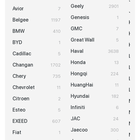
Geely
2901
Avior
7
Jett
Genesis
1
Belgee
1197
KGM
GMC
7
BMW
410
KIA
Great Wall
5
BYD
1
Knew
Haval
3638
Cadillac
5
LAD
Honda
13
Changan
1702
Land
Hongqi
224
Chery
735
Lexu
HuangHai
11
Chevrolet
11
Lixi
Hyundai
182
Citroen
2
Maz
Infiniti
6
Esteo
5
Merc
JAC
24
EXEED
607
MINI
Jaecoo
300
Fiat
1
Mits