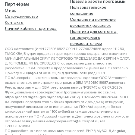
Правила работы программы
Партнёрам
Пользовательское
О нас
соглашение
Сотрудничество
Согласие на получение
Контакты
рекламных рассылок
Личный кабинет партнера
Политика для контента,
генерируемого
пользователями
ООО «Автоспот» (ИНН 7715936827 ОРГН 1127746774825 адрес 111250,
Г.МОСКВА, Внутригородская территория города федерального значения
МУНИЦИПАЛЬНЫЙ ОКРУГ ЛЕФОРТОВО, ПРОЕЗД ЗАВОДА СЕРП И МОЛОТ,
Д. 10, ПОМЕЩ. 41Н/9, ОКВЭД 62.0) осуществляет деятельность по
разработке ПО «Autospot» и предоставлению лицензий на ПО. Согласно
Приказу Минцифры от 08.10.22, вид деятельности (код): 2.01.
ПО «Autospot» — исключительные права принадлежат ООО "Автоспот":
свидетельство о регистрации программы ЭВМ № 2018618687, внесена в
Реестр программ для ЭВМ, реестровая запись № 28745 от 09.07.2025 г.
Функциональные характеристики Программы указаны по ссылке:
https://reestr.digital.gov.ru/reestr/3467687/
. Стоимость лицензии на ПО
«Autospot» определяется либо как процент (от 2,5% до 3%) от выручки,
полученной лицензиатом от использования ПО «Autospot», либо как
фиксированный платеж от 1100 рублей за каждого привлеченного с
использованием ПО «Autospot» клиента. Для точного расчета стоимости
отправьте заявку нашим менеджерам
info@autospot.ru
, тел.
+78003020583
ПО разработано с использованием технологий: PHP 8, MySQL 8, Angular,