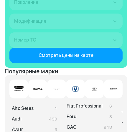
Поколение
Модификация
Номер ТО
Смотреть цены на карте
Популярные марки
Fiat Professional
6
Aito Seres
4
Jeep
Ford
8
Audi
490
Jela
GAC
948
Avatr
3
Jeto