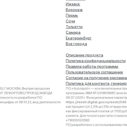
Ижевск
Воронеж
Пермь
Сочи
Тольятти
Самара
Екатеринбург
Все города
Описание продукта
Политика конфиденциальности
Правила работы программы
Пользовательское соглашение
Согласие на получение рекламн
Политика для контента, генери
0, Г.МОСКВА, Внутригородская
ПО «Autospot» — исключительные пра
РУГ ЛЕФОРТОВО, ПРОЕЗД ЗАВОДА
программы ЭВМ № 2018618687, внесена
ельность по разработке ПО
09.07.2025 г. Функциональные характ
нцифры от 08.10.22, вид деятельности
https://reestr.digital.gov.ru/reestr/3
как процент (от 2,5% до 3%) от выруч
как фиксированный платеж от 1100 ру
клиента. Для точного расчета стоимо
+78003020583
ПО разработано с использованием техно