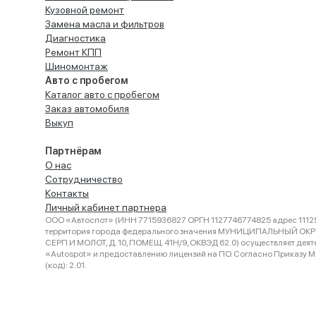
Кузовной ремонт
Замена масла и фильтров
Диагностика
Ремонт КПП
Шиномонтаж
Авто с пробегом
Каталог авто с пробегом
Заказ автомобиля
Выкуп
Партнёрам
О нас
Сотрудничество
Контакты
Личный кабинет партнера
ООО «Автоспот» (ИНН 7715936827 ОРГН 1127746774825 адрес 11125
территория города федерального значения МУНИЦИПАЛЬНЫЙ ОК
СЕРП И МОЛОТ, Д. 10, ПОМЕЩ. 41Н/9, ОКВЭД 62.0) осуществляет деят
«Autospot» и предоставлению лицензий на ПО. Согласно Приказу Ми
(код): 2.01.