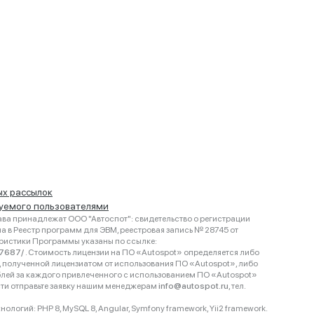
ых рассылок
руемого пользователями
ва принадлежат ООО "Автоспот": свидетельство о регистрации
 в Реестр программ для ЭВМ, реестровая запись № 28745 от
еристики Программы указаны по ссылке:
467687/
. Стоимость лицензии на ПО «Autospot» определяется либо
ки, полученной лицензиатом от использования ПО «Autospot», либо
блей за каждого привлеченного с использованием ПО «Autospot»
сти отправьте заявку нашим менеджерам
info@autospot.ru
, тел.
логий: PHP 8, MySQL 8, Angular, Symfony framework, Yii2 framework.