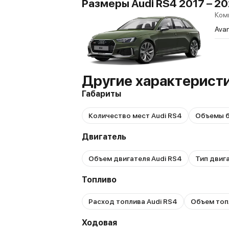
Размеры Audi RS4 2017 – 202
Ком
Avan
Другие характеристи
Габариты
Количество мест Audi RS4
Объемы б
Двигатель
Объем двигателя Audi RS4
Тип двиг
Топливо
Расход топлива Audi RS4
Объем топ
Ходовая