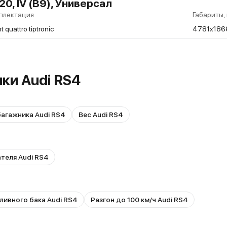
0, IV (B9), Универсал
плектация
Габариты,
t quattro tiptronic
4781x186
ки Audi RS4
агажника Audi RS4
Вес Audi RS4
ателя Audi RS4
ливного бака Audi RS4
Разгон до 100 км/ч Audi RS4