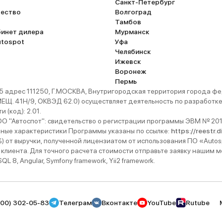
Санкт-Петербург
ество
Волгоград
Тамбов
бинет дилера
Мурманск
utospot
Уфа
Челябинск
Ижевск
Воронеж
Пермь
 адрес 111250, Г.МОСКВА, Внутригородская территория города
. 41Н/9, ОКВЭД 62.0) осуществляет деятельность по разработке 
 (код): 2.01.
 "Автоспот": свидетельство о регистрации программы ЭВМ № 201
ьные характеристики Программы указаны по ссылке:
https://reestr.
%) от выручки, полученной лицензиатом от использования ПО «Autos
 клиента. Для точного расчета стоимости отправьте заявку нашим
 8, Angular, Symfony framework, Yii2 framework.
800) 302-05-83
Телеграм
Вконтакте
YouTube
Rutube