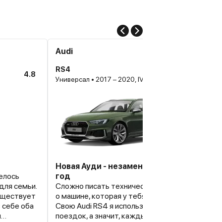
Audi
RS4
4.8
Универсал • 2017 – 2020, IV (B9)
Новая Ауди - незаменимый помощник кр
телось
год
для семьи.
Сложно писать технически-содержательный 
существует
о машине, которая у тебя вызывает массу эмо
 себе оба
Свою Audi RS4 я использую для ежедневных
м
поездок, а значит, каждый день получаю