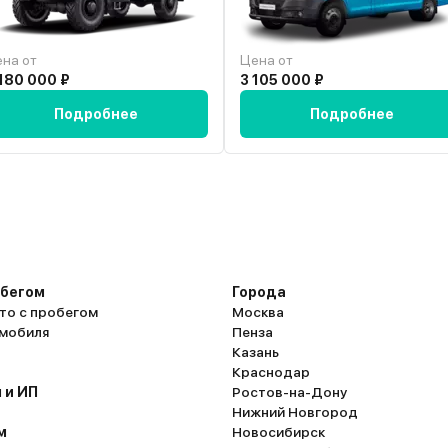
сязать его –
кликается на
под
на от
Цена от
 туда в первый
180 000 ₽
3 105 000 ₽
уки сами все
Подробнее
Подробнее
го мне нужен
сложить сиденья
изковат, буду
мейный
 на дальние
обегом
Города
то с пробегом
Москва
омобиля
Пенза
Казань
Краснодар
 и ИП
Ростов-на-Дону
Нижний Новгород
м
Новосибирск