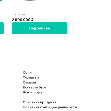
бы себе такого не позволял бы, если бы тормо
были плохие, а они вгрызаются в асфальт даже
максималке.
Цена от
Цена от
2 900 000 ₽
3 021 565 ₽
Подробнее
Подробн
Сочи
Тольятти
Самара
Екатеринбург
Все города
Описание продукта
Политика конфиденциальности