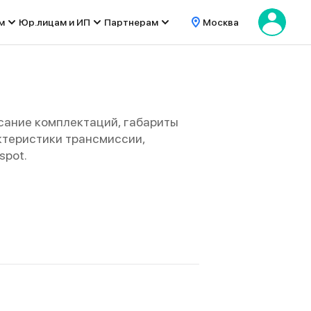
м
Юр.лицам и ИП
Партнерам
Москва
сание комплектаций, габариты
рактеристики трансмиссии,
spot.