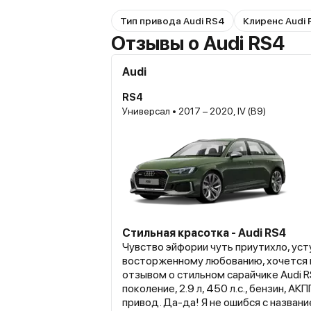
Тип привода Audi RS4
Клиренс Audi
Отзывы о Audi RS4
Audi
RS4
Универсал • 2017 – 2020, IV (B9)
Стильная красотка - Audi RS4
Чувство эйфории чуть приутихло, ус
восторженному любованию, хочется
отзывом о стильном сарайчике Audi R
поколение, 2.9 л, 450 л.с., бензин, АК
привод. Да-да! Я не ошибся с названи