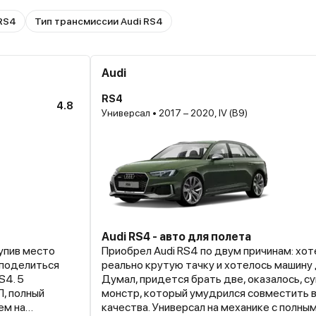
 RS4
Тип трансмиссии Audi RS4
Audi
RS4
4.8
Универсал • 2017 – 2020, IV (B9)
Audi RS4 - авто для полета
тупив место
Приобрел Audi RS4 по двум причинам: хо
 поделиться
реально крутую тачку и хотелось машину 
S4. 5
Думал, придется брать две, оказалось, 
ПП, полный
монстр, который умудрился совместить в
ем на
качества. Универсал на механике с полны