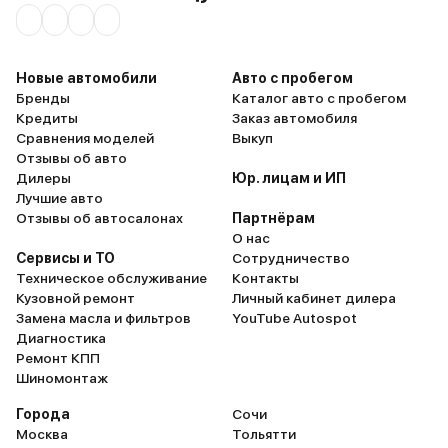
тактильное удовольствие.
ровно. А еще меня пора
Реально четвёртое поколение S8
объемный багажник. Л
прежде всего, о комфорте. Я
летом на рыбалку сгоня
катаюсь всего пару месяцев, и
загородный пруд, вот б
Новые автомобили
Авто с пробегом
реально наслаждаюсь. Я езжу, по
необходимое брать.
Бренды
Каталог авто с пробегом
большей части, один, никому
Кредиты
Заказ автомобиля
доверить руль своей ласточки не
Сравнения моделей
Выкуп
могу, поэтому не могу оценить
Отзывы об авто
уровень комфорта для
Дилеры
Юр. лицам и ИП
пассажиров. Единственное, на
Лучшие авто
заднем сиденье, когда машина
Отзывы об автосалонах
Партнёрам
входит в повороты, она кренится
О нас
всем корпусов, наверняка,
Сервисы и ТО
Сотрудничество
пассажиру сзади это не очень
Техническое обслуживание
Контакты
комфортно. Я же вполне доволен,
Кузовной ремонт
Личный кабинет дилера
надеюсь, будет служить верой и
Замена масла и фильтров
YouTube Autospot
правдой не один год.
Диагностика
Ремонт КПП
Шиномонтаж
Города
Сочи
Москва
Тольятти