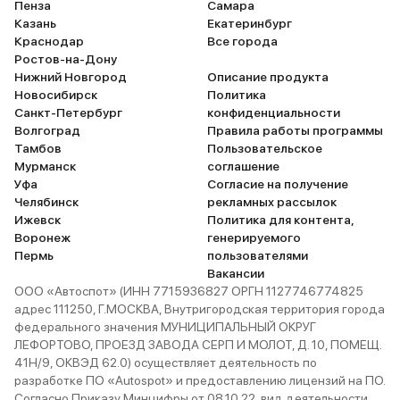
Пенза
Самара
Казань
Екатеринбург
Краснодар
Все города
Ростов-на-Дону
Нижний Новгород
Описание продукта
Новосибирск
Политика
Санкт-Петербург
конфиденциальности
Волгоград
Правила работы программы
Тамбов
Пользовательское
Мурманск
соглашение
Уфа
Согласие на получение
Челябинск
рекламных рассылок
Ижевск
Политика для контента,
Воронеж
генерируемого
Пермь
пользователями
Вакансии
ООО «Автоспот» (ИНН 7715936827 ОРГН 1127746774825
адрес 111250, Г.МОСКВА, Внутригородская территория города
федерального значения МУНИЦИПАЛЬНЫЙ ОКРУГ
ЛЕФОРТОВО, ПРОЕЗД ЗАВОДА СЕРП И МОЛОТ, Д. 10, ПОМЕЩ.
41Н/9, ОКВЭД 62.0) осуществляет деятельность по
разработке ПО «Autospot» и предоставлению лицензий на ПО.
Согласно Приказу Минцифры от 08.10.22, вид деятельности