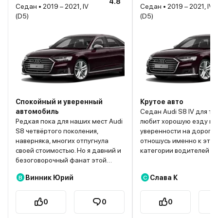
4.8
Седан • 2019 – 2021, IV
Седан • 2019 – 2021, IV
(D5)
(D5)
Спокойный и уверенный
Крутое авто
автомобиль
Седан Audi S8 IV для тех
Редкая пока для наших мест Audi
любит хорошую езду и ч
S8 четвёртого поколения,
уверенности на дороге.
наверняка, многих отпугнула
отношусь именно к этой
своей стоимостью. Но я давний и
категории водителей и 
безоговорочный фанат этой
когда опробовал такую 
марки, поэтому принял решение
друга, решил взять и себ
Винник Юрий
Слава К
В
С
почти без сомнений. Внешность у
Машина до сотки разго
новой S8 довольно
меньше чем за 4 секунд
консервативная, такой себе
набирает скорость до 2
0
0
0
ретроавтомобиль, но
Рулить такой ласточкой