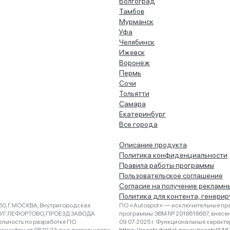
Волгоград
Тамбов
Мурманск
Уфа
Челябинск
Ижевск
Воронеж
Пермь
Сочи
Тольятти
Самара
Екатеринбург
Все города
Описание продукта
Политика конфиденциальности
Правила работы программы
Пользовательское соглашение
Согласие на получение рекламн
Политика для контента, генери
0, Г.МОСКВА, Внутригородская
ПО «Autospot» — исключительные пра
РУГ ЛЕФОРТОВО, ПРОЕЗД ЗАВОДА
программы ЭВМ № 2018618687, внесена
ельность по разработке ПО
09.07.2025 г. Функциональные характ