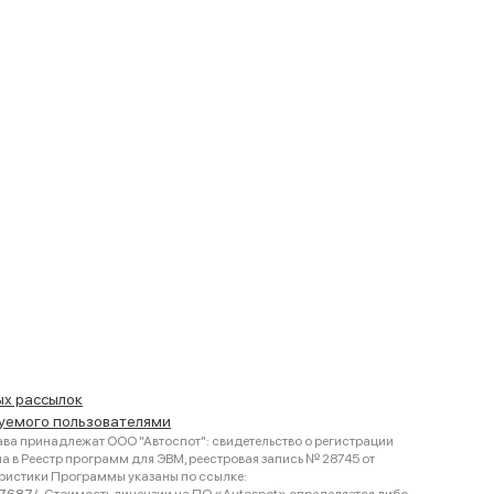
ых рассылок
руемого пользователями
ва принадлежат ООО "Автоспот": свидетельство о регистрации
 в Реестр программ для ЭВМ, реестровая запись № 28745 от
еристики Программы указаны по ссылке: