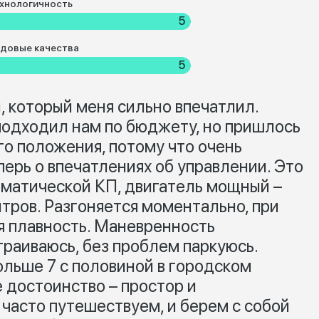
хнологичность
5
довые качества
5
н, который меня сильно впечатлил.
подходил нам по бюджету, но пришлось
го положения, потому что очень
перь о впечатлениях об управлении. Это
матической КП, двигатель мощный –
тров. Разгоняется моментально, при
я плавность. Маневренность
траиваюсь, без проблем паркуюсь.
ольше 7 с половиной в городском
 достоинство – простор и
 часто путешествуем, и берем с собой