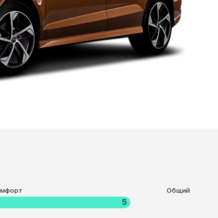
омфорт
Общий
5