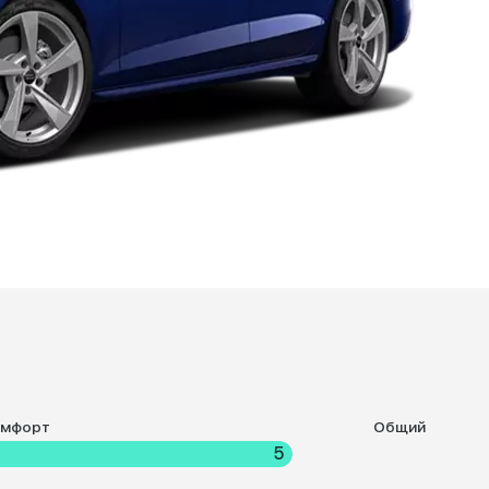
омфорт
Общий
5