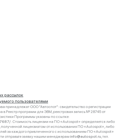
ых рассылок
руемого пользователями
ва принадлежат ООО "Автоспот": свидетельство о регистрации
 в Реестр программ для ЭВМ, реестровая запись № 28745 от
еристики Программы указаны по ссылке:
467687/
. Стоимость лицензии на ПО «Autospot» определяется либо
ки, полученной лицензиатом от использования ПО «Autospot», либо
блей за каждого привлеченного с использованием ПО «Autospot»
сти отправьте заявку нашим менеджерам
info@autospot.ru
, тел.