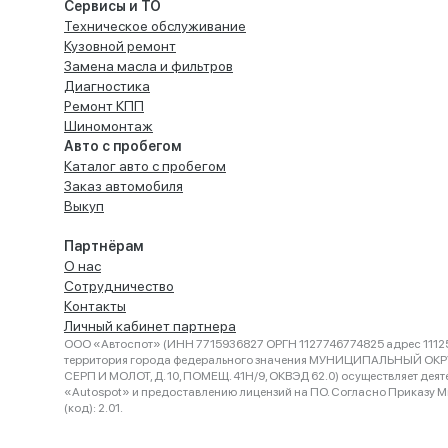
Сервисы и ТО
Техническое обслуживание
Кузовной ремонт
Замена масла и фильтров
Диагностика
Ремонт КПП
Шиномонтаж
Авто с пробегом
Каталог авто с пробегом
Заказ автомобиля
Выкуп
Партнёрам
О нас
Сотрудничество
Контакты
Личный кабинет партнера
ООО «Автоспот» (ИНН 7715936827 ОРГН 1127746774825 адрес 11125
территория города федерального значения МУНИЦИПАЛЬНЫЙ ОК
СЕРП И МОЛОТ, Д. 10, ПОМЕЩ. 41Н/9, ОКВЭД 62.0) осуществляет деят
«Autospot» и предоставлению лицензий на ПО. Согласно Приказу Ми
(код): 2.01.