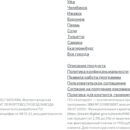
Уфа
Челябинск
Ижевск
Воронеж
Пермь
Сочи
Тольятти
Самара
Екатеринбург
Все города
Описание продукта
Политика конфиденциальности
Правила работы программы
Пользовательское соглашение
Согласие на получение рекламн
Политика для контента, генери
0, Г.МОСКВА, Внутригородская
ПО «Autospot» — исключительные пра
РУГ ЛЕФОРТОВО, ПРОЕЗД ЗАВОДА
программы ЭВМ № 2018618687, внесена
ельность по разработке ПО
09.07.2025 г. Функциональные характ
нцифры от 08.10.22, вид деятельности
https://reestr.digital.gov.ru/reestr/3
как процент (от 2,5% до 3%) от выруч
как фиксированный платеж от 1100 ру
клиента. Для точного расчета стоимо