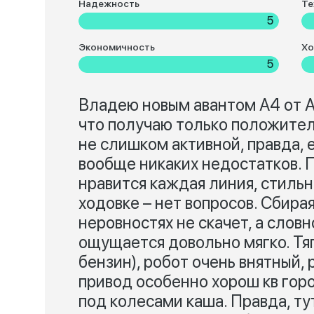
Надежность
Те
5
Экономичность
Хо
5
Владею новым авантом А4 от Ау
что получаю только положител
не слишком активной, правда, 
вообще никаких недостатков. П
нравится каждая линия, стильн
ходовке – нет вопросов. Сбира
неровностях не скачет, а слов
ощущается довольно мягко. Тяг
бензин), робот очень внятный,
привод особенно хорош кв горо
под колесами каша. Правда, т