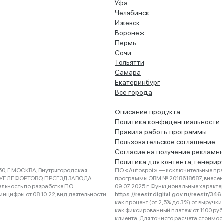
Уфа
Челябинск
Ижевск
Воронеж
Пермь
Сочи
Тольятти
Самара
Екатеринбург
Все города
Описание продукта
Политика конфиденциальности
Правила работы программы
Пользовательское соглашение
Согласие на получение рекламн
Политика для контента, генери
0, Г.МОСКВА, Внутригородская
ПО «Autospot» — исключительные пра
РУГ ЛЕФОРТОВО, ПРОЕЗД ЗАВОДА
программы ЭВМ № 2018618687, внесена
ельность по разработке ПО
09.07.2025 г. Функциональные характ
нцифры от 08.10.22, вид деятельности
https://reestr.digital.gov.ru/reestr/3
как процент (от 2,5% до 3%) от выруч
как фиксированный платеж от 1100 ру
клиента. Для точного расчета стоимо