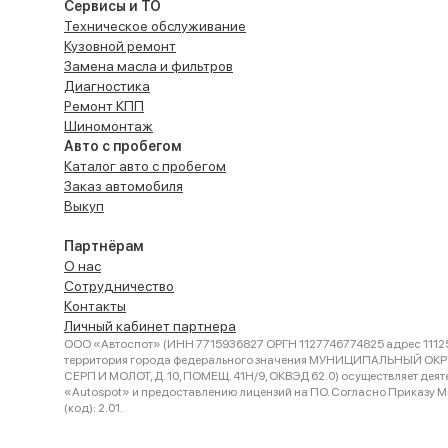
Сервисы и ТО
Техническое обслуживание
Кузовной ремонт
Замена масла и фильтров
Диагностика
Ремонт КПП
Шиномонтаж
Авто с пробегом
Каталог авто с пробегом
Заказ автомобиля
Выкуп
Партнёрам
О нас
Сотрудничество
Контакты
Личный кабинет партнера
ООО «Автоспот» (ИНН 7715936827 ОРГН 1127746774825 адрес 11125
территория города федерального значения МУНИЦИПАЛЬНЫЙ ОК
СЕРП И МОЛОТ, Д. 10, ПОМЕЩ. 41Н/9, ОКВЭД 62.0) осуществляет деят
«Autospot» и предоставлению лицензий на ПО. Согласно Приказу Ми
(код): 2.01.