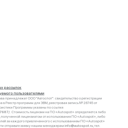
ых рассылок
руемого пользователями
ва принадлежат ООО "Автоспот": свидетельство о регистрации
 в Реестр программ для ЭВМ, реестровая запись № 28745 от
еристики Программы указаны по ссылке:
467687/
. Стоимость лицензии на ПО «Autospot» определяется либо
ки, полученной лицензиатом от использования ПО «Autospot», либо
блей за каждого привлеченного с использованием ПО «Autospot»
сти отправьте заявку нашим менеджерам
info@autospot.ru
, тел.