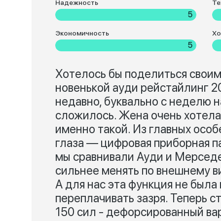
Надежность
Те
5
Экономичность
Хо
5
Хотелось бы поделиться своим
новенькой ауди рейстайлинг 20
недавно, буквально с неделю н
сложилось. Жена очень хотела
именно такой. Из главных особ
глаза — цифровая приборная 
мы сравнивали Ауди и Мерседе
сильнее менять по внешнему ви
А для нас эта функция не была
переплачивать зазря. Теперь ст
150 сил - дефорсированный ва