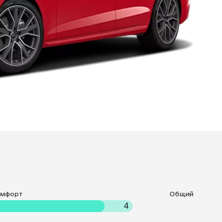
омфорт
Общий
4