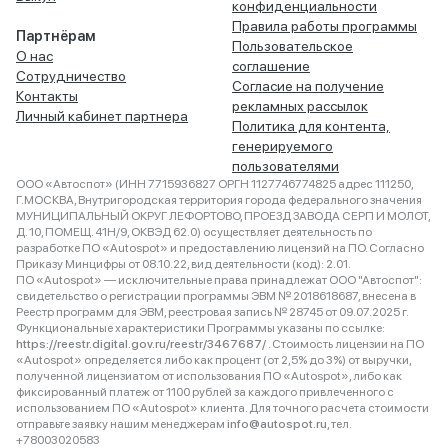
конфиденциальности
Правила работы программы
Партнёрам
Пользовательское
О нас
соглашение
Сотрудничество
Согласие на получение
Контакты
рекламных рассылок
Личный кабинет партнера
Политика для контента,
генерируемого
пользователями
ООО «Автоспот» (ИНН 7715936827 ОРГН 1127746774825 адрес 111250,
Г.МОСКВА, Внутригородская территория города федерального значения
МУНИЦИПАЛЬНЫЙ ОКРУГ ЛЕФОРТОВО, ПРОЕЗД ЗАВОДА СЕРП И МОЛОТ,
Д. 10, ПОМЕЩ. 41Н/9, ОКВЭД 62.0) осуществляет деятельность по
разработке ПО «Autospot» и предоставлению лицензий на ПО. Согласно
Приказу Минцифры от 08.10.22, вид деятельности (код): 2.01.
ПО «Autospot» — исключительные права принадлежат ООО "Автоспот":
свидетельство о регистрации программы ЭВМ № 2018618687, внесена в
Реестр программ для ЭВМ, реестровая запись № 28745 от 09.07.2025 г.
Функциональные характеристики Программы указаны по ссылке:
https://reestr.digital.gov.ru/reestr/3467687/
. Стоимость лицензии на ПО
«Autospot» определяется либо как процент (от 2,5% до 3%) от выручки,
полученной лицензиатом от использования ПО «Autospot», либо как
фиксированный платеж от 1100 рублей за каждого привлеченного с
использованием ПО «Autospot» клиента. Для точного расчета стоимости
отправьте заявку нашим менеджерам
info@autospot.ru
, тел.
+78003020583