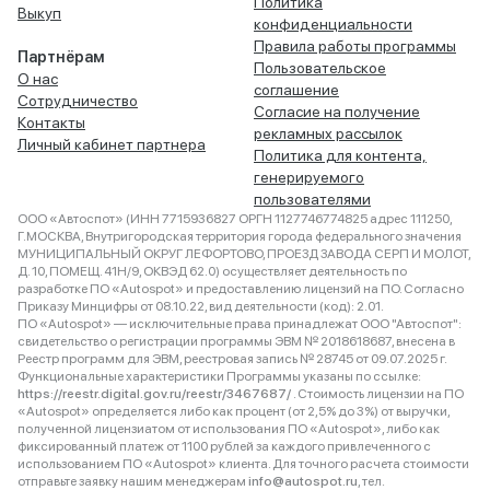
Политика
Выкуп
конфиденциальности
Правила работы программы
Партнёрам
Пользовательское
О нас
соглашение
Сотрудничество
Согласие на получение
Контакты
рекламных рассылок
Личный кабинет партнера
Политика для контента,
генерируемого
пользователями
ООО «Автоспот» (ИНН 7715936827 ОРГН 1127746774825 адрес 111250,
Г.МОСКВА, Внутригородская территория города федерального значения
МУНИЦИПАЛЬНЫЙ ОКРУГ ЛЕФОРТОВО, ПРОЕЗД ЗАВОДА СЕРП И МОЛОТ,
Д. 10, ПОМЕЩ. 41Н/9, ОКВЭД 62.0) осуществляет деятельность по
разработке ПО «Autospot» и предоставлению лицензий на ПО. Согласно
Приказу Минцифры от 08.10.22, вид деятельности (код): 2.01.
ПО «Autospot» — исключительные права принадлежат ООО "Автоспот":
свидетельство о регистрации программы ЭВМ № 2018618687, внесена в
Реестр программ для ЭВМ, реестровая запись № 28745 от 09.07.2025 г.
Функциональные характеристики Программы указаны по ссылке:
https://reestr.digital.gov.ru/reestr/3467687/
. Стоимость лицензии на ПО
«Autospot» определяется либо как процент (от 2,5% до 3%) от выручки,
полученной лицензиатом от использования ПО «Autospot», либо как
фиксированный платеж от 1100 рублей за каждого привлеченного с
использованием ПО «Autospot» клиента. Для точного расчета стоимости
отправьте заявку нашим менеджерам
info@autospot.ru
, тел.