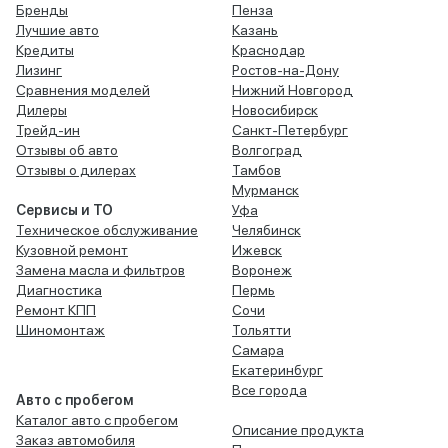
Бренды
Пенза
Лучшие авто
Казань
Кредиты
Краснодар
Лизинг
Ростов-на-Дону
Сравнения моделей
Нижний Новгород
Дилеры
Новосибирск
Трейд-ин
Санкт-Петербург
Отзывы об авто
Волгоград
Отзывы о дилерах
Тамбов
Мурманск
Сервисы и ТО
Уфа
Техническое обслуживание
Челябинск
Кузовной ремонт
Ижевск
Замена масла и фильтров
Воронеж
Диагностика
Пермь
Ремонт КПП
Сочи
Шиномонтаж
Тольятти
Самара
Екатеринбург
Все города
Авто с пробегом
Каталог авто с пробегом
Описание продукта
Заказ автомобиля