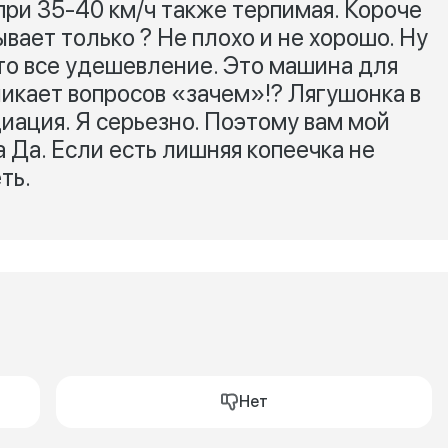
ри 35-40 км/ч также терпимая. Короче
ывает только ? Не плохо и не хорошо. Ну
 это все удешевление. Это машина для
никает вопросов «зачем»!? Лягушонка в
циация. Я серьезно. Поэтому вам мой
а Да. Если есть лишняя копеечка не
ть.
Нет