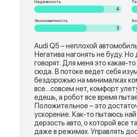
Надежность
Те
4
Экономичность
Хо
3
Audi Q5 – неплохой автомобиль
Негатива нагонять не буду. Но 
говорят. Для меня это какая-т
сюда. В потоке ведет себя изу
бездорожью на минималках ком
все…совсем нет, комфорт улет
едешь, а робот все время пыта
Положительное – это достато
ускорение. Как-то пытаюсь най
дерзость авто, о которой все т
даже в режимах. Управлять дос