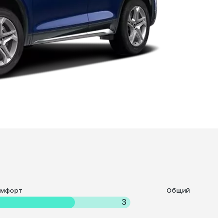
омфорт
Общий
3