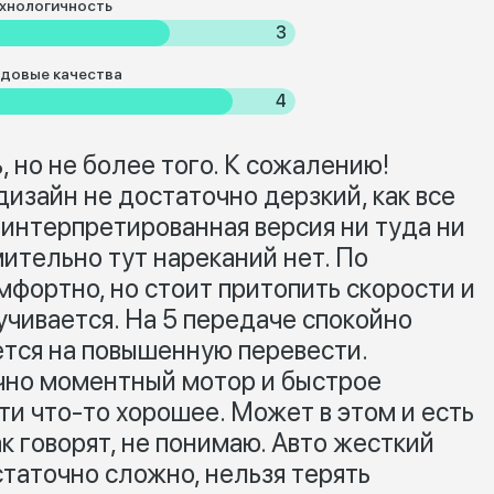
хнологичность
3
довые качества
4
, но не более того. К сожалению!
дизайн не достаточно дерзкий, как все
о интерпретированная версия ни туда ни
мительно тут нареканий нет. По
фортно, но стоит притопить скорости и
учивается. На 5 передаче спокойно
ется на повышенную перевести.
чно моментный мотор и быстрое
ти что-то хорошее. Может в этом и есть
ак говорят, не понимаю. Авто жесткий
таточно сложно, нельзя терять