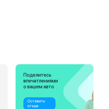
Поделитесь
впечатлениями
о вашем авто
Оставить
отзыв