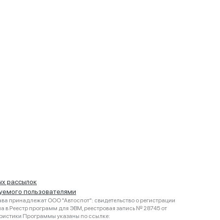
ых рассылок
руемого пользователями
ва принадлежат ООО "Автоспот": свидетельство о регистрации
 в Реестр программ для ЭВМ, реестровая запись № 28745 от
еристики Программы указаны по ссылке: