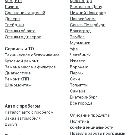
Кредиты
Краснодар
Лизинг
Ростов-на-Дону
Сравнения моделей
Нижний Новгород
Дилеры
Новосибирск
Трейд-ин
Санкт-Петербург
Отзывы об авто
Волгоград
Отзывы о дилерах
Тамбов
Мурманск
Сервисы и ТО
Уфа
Техническое обслуживание
Челябинск
Кузовной ремонт
Ижевск
Замена масла и фильтров
Воронеж
Диагностика
Пермь
Ремонт КПП
Сочи
Шиномонтаж
Тольятти
Самара
Екатеринбург
Все города
Авто с пробегом
Каталог авто с пробегом
Описание продукта
Заказ автомобиля
Политика
Выкуп
конфиденциальности
Правила работы программы