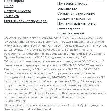
Партнёрам
Пользовательское
О нас
соглашение
Сотрудничество
Согласие на получение
Контакты
рекламных рассылок
Личный кабинет партнера
Политика для контента,
генерируемого
пользователями
ООО «Автоспот» (ИНН 7715936827 ОРГН 1127746774825 адрес 111250,
Г.МОСКВА, Внутригородская территория города федерального значения
МУНИЦИПАЛЬНЫЙ ОКРУГ ЛЕФОРТОВО, ПРОЕЗД ЗАВОДА СЕРП И МОЛОТ,
Д. 10, ПОМЕЩ. 41Н/9, ОКВЭД 62.0) осуществляет деятельность по
разработке ПО «Autospot» и предоставлению лицензий на ПО. Согласно
Приказу Минцифры от 08.10.22, вид деятельности (код): 2.01.
ПО «Autospot» — исключительные права принадлежат ООО "Автоспот":
свидетельство о регистрации программы ЭВМ № 2018618687, внесена в
Реестр программ для ЭВМ, реестровая запись № 28745 от 09.07.2025 г.
Функциональные характеристики Программы указаны по ссылке:
https://reestr.digital.gov.ru/reestr/3467687/
. Стоимость лицензии на ПО
«Autospot» определяется либо как процент (от 2,5% до 3%) от выручки,
полученной лицензиатом от использования ПО «Autospot», либо как
фиксированный платеж от 1100 рублей за каждого привлеченного с
использованием ПО «Autospot» клиента. Для точного расчета стоимости
отправьте заявку нашим менеджерам
info@autospot.ru
, тел.
+78003020583
ПО разработано с использованием технологий: PHP 8, MySQL 8, Angular,
Symfony framework, Yii2 framework.