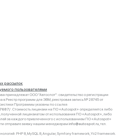
ых рассылок
руемого пользователями
ва принадлежат ООО "Автоспот": свидетельство о регистрации
 в Реестр программ для ЭВМ, реестровая запись № 28745 от
еристики Программы указаны по ссылке:
467687/
. Стоимость лицензии на ПО «Autospot» определяется либо
ки, полученной лицензиатом от использования ПО «Autospot», либо
блей за каждого привлеченного с использованием ПО «Autospot»
сти отправьте заявку нашим менеджерам
info@autospot.ru
, тел.
логий: PHP 8, MySQL 8, Angular, Symfony framework, Yii2 framework.