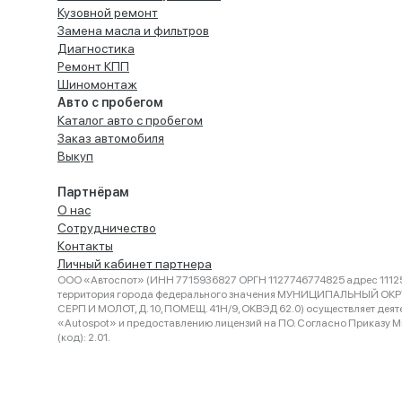
Кузовной ремонт
Замена масла и фильтров
Диагностика
Ремонт КПП
Шиномонтаж
Авто с пробегом
Каталог авто с пробегом
Заказ автомобиля
Выкуп
Партнёрам
О нас
Сотрудничество
Контакты
Личный кабинет партнера
ООО «Автоспот» (ИНН 7715936827 ОРГН 1127746774825 адрес 11125
территория города федерального значения МУНИЦИПАЛЬНЫЙ ОК
СЕРП И МОЛОТ, Д. 10, ПОМЕЩ. 41Н/9, ОКВЭД 62.0) осуществляет деят
«Autospot» и предоставлению лицензий на ПО. Согласно Приказу Ми
(код): 2.01.