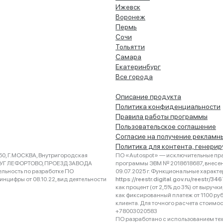
Ижевск
Воронеж
Пермь
Сочи
Тольятти
Самара
Екатеринбург
Все города
Описание продукта
Политика конфиденциальности
Правила работы программы
Пользовательское соглашение
Согласие на получение рекламн
Политика для контента, генери
0, Г.МОСКВА, Внутригородская
ПО «Autospot» — исключительные пра
РУГ ЛЕФОРТОВО, ПРОЕЗД ЗАВОДА
программы ЭВМ № 2018618687, внесена
ельность по разработке ПО
09.07.2025 г. Функциональные характ
нцифры от 08.10.22, вид деятельности
https://reestr.digital.gov.ru/reestr/3
как процент (от 2,5% до 3%) от выруч
как фиксированный платеж от 1100 ру
клиента. Для точного расчета стоимо
+78003020583
ПО разработано с использованием техно