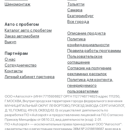
Шиномонтаж
Тольятти
Самара
Екатеринбург
Все города
Авто с пробегом
Каталог авто с пробегом
Описание продукта
Заказ автомобиля
Политика
Выкуп
конфиденциальности
Правила работы программы
Партнёрам
Пользовательское
О нас
соглашение
Сотрудничество
Согласие на получение
Контакты
рекламных рассылок
Личный кабинет партнера
Политика для контента,
генерируемого
пользователями
ООО «Автоспот» (ИНН 7715936827 ОРГН 1127746774825 адрес 111250,
Г.МОСКВА, Внутригородская территория города федерального значения
МУНИЦИПАЛЬНЫЙ ОКРУГ ЛЕФОРТОВО, ПРОЕЗД ЗАВОДА СЕРП И МОЛОТ,
Д. 10, ПОМЕЩ. 41Н/9, ОКВЭД 62.0) осуществляет деятельность по
разработке ПО «Autospot» и предоставлению лицензий на ПО. Согласно
Приказу Минцифры от 08.10.22, вид деятельности (код): 2.01.
ПО «Autospot» — исключительные права принадлежат ООО "Автоспот":
свидетельство о регистрации программы ЭВМ № 2018618687, внесена в