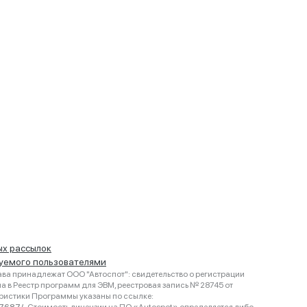
ых рассылок
руемого пользователями
ва принадлежат ООО "Автоспот": свидетельство о регистрации
 в Реестр программ для ЭВМ, реестровая запись № 28745 от
еристики Программы указаны по ссылке: