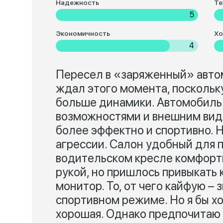
Надежность
Те
5
Экономичность
Хо
4
Пересел в «заряженный» автом
ждал этого момента, поскольку
больше динамики. Автомобиль
возможностями и внешним видо
более эффектно и спортивно. 
агрессии. Салон удобный для п
водительском кресле комфортно
рукой, но пришлось привыкать 
монитор. То, от чего кайфую – 
спортивном режиме. Но я бы хо
хорошая. Однако предпочитаю 