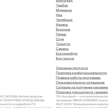
Волгоград
Тамбов
Мурманск
Уфа
Челябинск
Ижевск
Воронеж
Пермь
Сочи
Тольятти
Самара
Екатеринбург
Все города
Описание продукта
Политика конфиденциальности
Правила работы программы
Пользовательское соглашение
Согласие на получение рекламн
Политика для контента, генери
0, Г.МОСКВА, Внутригородская
ПО «Autospot» — исключительные пра
РУГ ЛЕФОРТОВО, ПРОЕЗД ЗАВОДА
программы ЭВМ № 2018618687, внесена
ельность по разработке ПО
09.07.2025 г. Функциональные характ