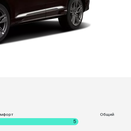
омфорт
Общий
5