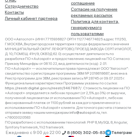
О нас
соглашение
Сотрудничество
Согласие на получение
Контакты
рекламных рассылок
Личный кабинет партнера
Политика для контента,
генерируемого
пользователями
ООО «Автоспот» (ИНН 7715936827 ОРГН 1127746774825 адрес 111250,
Г.МОСКВА, Внутригородская территория города федерального значения
МУНИЦИПАЛЬНЫЙ ОКРУГ ЛЕФОРТОВО, ПРОЕЗД ЗАВОДА СЕРП И МОЛОТ,
Д. 10, ПОМЕЩ. 41Н/9, ОКВЭД 62.0) осуществляет деятельность по
разработке ПО «Autospot» и предоставлению лицензий на ПО. Согласно
Приказу Минцифры от 08.10.22, вид деятельности (код): 2.01.
ПО «Autospot» — исключительные права принадлежат ООО "Автоспот":
свидетельство о регистрации программы ЭВМ № 2018618687, внесена в
Реестр программ для ЭВМ, реестровая запись № 28745 от 09.07.2025 г.
Функциональные характеристики Программы указаны по ссылке:
https://reestr.digital.gov.ru/reestr/3467687/
. Стоимость лицензии на ПО
«Autospot» определяется либо как процент (от 2,5% до 3%) от выручки,
полученной лицензиатом от использования ПО «Autospot», либо как
фиксированный платеж от 1100 рублей за каждого привлеченного с
использованием ПО «Autospot» клиента. Для точного расчета стоимости
отправьте заявку нашим менеджерам
info@autospot.ru
, тел.
+78003020583
ПО разработано с использованием технологий: PHP 8, MySQL 8, Angular,
Symfony framework, Yii2 framework.
Ежедневно с 9:00 до 22:00
8 (800) 302-05-83
Телеграм