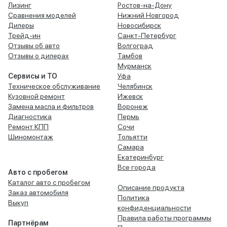
Лизинг
Ростов-на-Дону
Сравнения моделей
Нижний Новгород
Дилеры
Новосибирск
Трейд-ин
Санкт-Петербург
Отзывы об авто
Волгоград
Отзывы о дилерах
Тамбов
Мурманск
Сервисы и ТО
Уфа
Техническое обслуживание
Челябинск
Кузовной ремонт
Ижевск
Замена масла и фильтров
Воронеж
Диагностика
Пермь
Ремонт КПП
Сочи
Шиномонтаж
Тольятти
Самара
Екатеринбург
Все города
Авто с пробегом
Каталог авто с пробегом
Описание продукта
Заказ автомобиля
Политика
Выкуп
конфиденциальности
Правила работы программы
Партнёрам