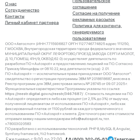
Пользовательское
О нас
соглашение
Сотрудничество
Согласие на получение
Контакты
рекламных рассылок
Личный кабинет партнера
Политика для контента,
генерируемого
пользователями
ООО «Автоспот» (ИНН 7715936827 ОРГН 1127746774825 адрес 111250,
Г.МОСКВА, Внутригородская территория города федерального значения
МУНИЦИПАЛЬНЫЙ ОКРУГ ЛЕФОРТОВО, ПРОЕЗД ЗАВОДА СЕРП И МОЛОТ,
Д. 10, ПОМЕЩ. 41Н/9, ОКВЭД 62.0) осуществляет деятельность по
разработке ПО «Autospot» и предоставлению лицензий на ПО. Согласно
Приказу Минцифры от 08.10.22, вид деятельности (код): 2.01.
ПО «Autospot» — исключительные права принадлежат ООО "Автоспот":
свидетельство о регистрации программы ЭВМ № 2018618687, внесена в
Реестр программ для ЭВМ, реестровая запись № 28745 от 09.07.2025 г.
Функциональные характеристики Программы указаны по ссылке:
https://reestr.digital.gov.ru/reestr/3467687/
. Стоимость лицензии на ПО
«Autospot» определяется либо как процент (от 2,5% до 3%) от выручки,
полученной лицензиатом от использования ПО «Autospot», либо как
фиксированный платеж от 1100 рублей за каждого привлеченного с
использованием ПО «Autospot» клиента. Для точного расчета стоимости
отправьте заявку нашим менеджерам
info@autospot.ru
, тел.
+78003020583
ПО разработано с использованием технологий: PHP 8, MySQL 8, Angular,
Symfony framework, Yii2 framework.
Ежедневно с 9:00 до 22:00
8 (800) 302-05-83
Телеграм