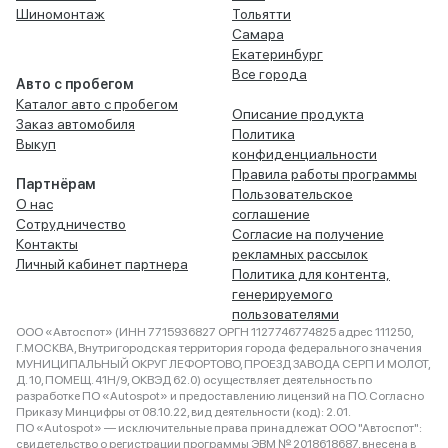
Шиномонтаж
Тольятти
Самара
Екатеринбург
Все города
Авто с пробегом
Каталог авто с пробегом
Описание продукта
Заказ автомобиля
Политика
Выкуп
конфиденциальности
Правила работы программы
Партнёрам
Пользовательское
О нас
соглашение
Сотрудничество
Согласие на получение
Контакты
рекламных рассылок
Личный кабинет партнера
Политика для контента,
генерируемого
пользователями
ООО «Автоспот» (ИНН 7715936827 ОРГН 1127746774825 адрес 111250,
Г.МОСКВА, Внутригородская территория города федерального значения
МУНИЦИПАЛЬНЫЙ ОКРУГ ЛЕФОРТОВО, ПРОЕЗД ЗАВОДА СЕРП И МОЛОТ,
Д. 10, ПОМЕЩ. 41Н/9, ОКВЭД 62.0) осуществляет деятельность по
разработке ПО «Autospot» и предоставлению лицензий на ПО. Согласно
Приказу Минцифры от 08.10.22, вид деятельности (код): 2.01.
ПО «Autospot» — исключительные права принадлежат ООО "Автоспот":
свидетельство о регистрации программы ЭВМ № 2018618687, внесена в