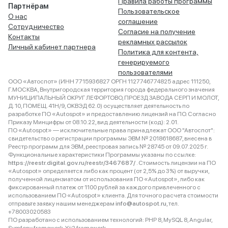
Правила работы программы
Партнёрам
Пользовательское
О нас
соглашение
Сотрудничество
Согласие на получение
Контакты
рекламных рассылок
Личный кабинет партнера
Политика для контента,
генерируемого
пользователями
ООО «Автоспот» (ИНН 7715936827 ОРГН 1127746774825 адрес 111250,
Г.МОСКВА, Внутригородская территория города федерального значения
МУНИЦИПАЛЬНЫЙ ОКРУГ ЛЕФОРТОВО, ПРОЕЗД ЗАВОДА СЕРП И МОЛОТ,
Д. 10, ПОМЕЩ. 41Н/9, ОКВЭД 62.0) осуществляет деятельность по
разработке ПО «Autospot» и предоставлению лицензий на ПО. Согласно
Приказу Минцифры от 08.10.22, вид деятельности (код): 2.01.
ПО «Autospot» — исключительные права принадлежат ООО "Автоспот":
свидетельство о регистрации программы ЭВМ № 2018618687, внесена в
Реестр программ для ЭВМ, реестровая запись № 28745 от 09.07.2025 г.
Функциональные характеристики Программы указаны по ссылке:
https://reestr.digital.gov.ru/reestr/3467687/
. Стоимость лицензии на ПО
«Autospot» определяется либо как процент (от 2,5% до 3%) от выручки,
полученной лицензиатом от использования ПО «Autospot», либо как
фиксированный платеж от 1100 рублей за каждого привлеченного с
использованием ПО «Autospot» клиента. Для точного расчета стоимости
отправьте заявку нашим менеджерам
info@autospot.ru
, тел.
+78003020583
ПО разработано с использованием технологий: PHP 8, MySQL 8, Angular,