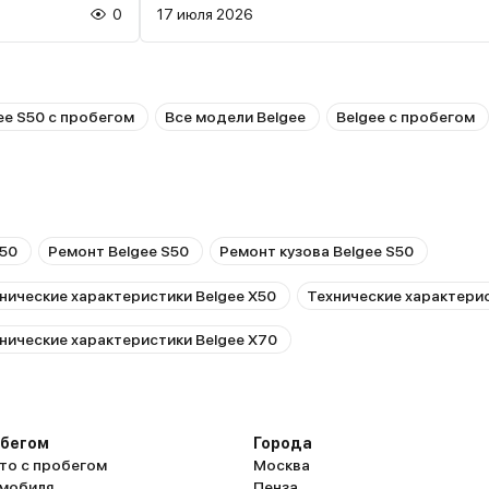
0
17 июля 2026
ee S50 с пробегом
Все модели Belgee
Belgee с пробегом
S50
Ремонт Belgee S50
Ремонт кузова Belgee S50
нические характеристики Belgee X50
Технические характерис
нические характеристики Belgee X70
обегом
Города
то с пробегом
Москва
омобиля
Пенза