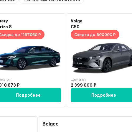
hery
Volga
rizo 8
C50
Скидка до 1187050 Р
Скидка до 600000 Р
на от
Цена от
010 873 ₽
2 399 000 ₽
Подробнее
Подробнее
Belgee