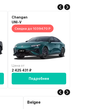
Changan
GAC
UNI-V
Empow
Скидка до 1039470 Р
Скидка до 992000
Цена от
Цена от
2 425 431 ₽
2 227 000 ₽
Подробнее
Подробн
Belgee