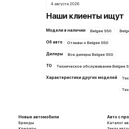
4 августа 2026
попусту выбрасывать деньги…
Наши клиенты ищут
Модели в наличии
Belgee S50
Belg
Об авто
Отзывы о Belgee S50
Дилеры
Все дилеры Belgee S50
ТО
Техническое обслуживание Belgee 
Характеристики других моделей
Тех
Тех
Новые автомобили
Авто с пр
Бренды
Каталог ав
Кредиты
Заказ авт