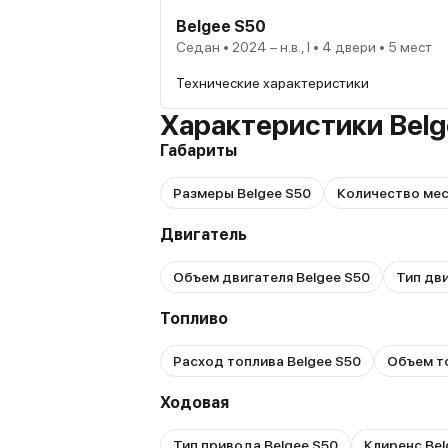
Belgee S50
Седан • 2024 – н.в., I • 4 двери • 5 мест
Технические характеристики
Характеристики Belg
Габариты
Размеры Belgee S50
Количество мес
Двигатель
Объем двигателя Belgee S50
Тип дви
Топливо
Расход топлива Belgee S50
Объем то
Ходовая
Тип привода Belgee S50
Клиренс Bel