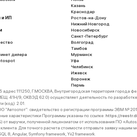
Казань
Краснодар
 и ИП
Ростов-на-Дону
Нижний Новгород
м
Новосибирск
Санкт-Петербург
ество
Волгоград
Тамбов
бинет дилера
Мурманск
utospot
Уфа
Челябинск
Ижевск
Воронеж
Пермь
 адрес 111250, Г.МОСКВА, Внутригородская территория города
. 41Н/9, ОКВЭД 62.0) осуществляет деятельность по разработке 
 (код): 2.01.
 "Автоспот": свидетельство о регистрации программы ЭВМ № 201
ьные характеристики Программы указаны по ссылке:
https://reestr.
%) от выручки, полученной лицензиатом от использования ПО «Autos
 клиента. Для точного расчета стоимости отправьте заявку нашим
 8, Angular, Symfony framework, Yii2 framework.