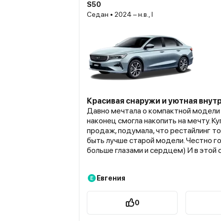
S50
Седан • 2024 – н.в., I
Красивая снаружи и уютная внут
Давно мечтала о компактной модели 
наконец смогла накопить на мечту. Ку
продаж, подумала, что рестайлинг т
быть лучше старой модели. Честно го
больше глазами и сердцем) И в этой 
вопрос: надо ли как советуют для Х5
обрабатывать все антикором и накле
Евгения
Е
Была у двух знакомых мастеров, один 
так нормально, а второй советует с
побольше допов. Сколов пока нигде не
0
ржавчине еще просто рано появлятьс
Подскажите, что делать, я в сомнения