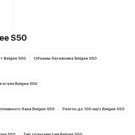
ee S50
т Belgee S50
Объемы багажника Belgee S50
гателя Belgee S50
пливного бака Belgee S50
Разгон до 100 км/ч Belgee S50
gee S50
Тип трансмиссии Belgee S50