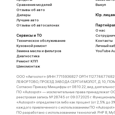
Сравнения моделей
Выкуп
Отзывы об авто
Дилеры
Юр. лицам
Лучшие авто
Отзывы об автосалонах
Партнёра
О нас
Сервисы и ТО
Сотруднич
Техническое обслуживание
Контакты
Кузовной ремонт
Личный ка
Замена масла и фильтров
YouTube A
Диагностика
Ремонт КПП
Шиномонтаж
ООО «Автоспот» (ИНН 7715936827 ОРГН 1127746774825
ЛЕФОРТОВО, ПРОЕЗД ЗАВОДА СЕРП И МОЛОТ, Д. 10, ПОМЕЩ
Согласно Приказу Минцифры от 08.10.22, вид деятельности
ПО «Autospot» — исключительные права принадлежат ООО
реестровая запись № 28745 от 09.07.2025 г. Функционал
«Autospot» определяется либо как процент (от 2,5% до 3
каждого привлеченного с использованием ПО «Autospot»
ПО разработано с использованием технологий: PHP 8, MySQL