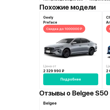
Похожие модели
Geely
C
Preface
Ar
Скидка до 1000000 Р
Цена от
Це
2 329 990 ₽
2 
Подробнее
Отзывы о Belgee S50
Belgee