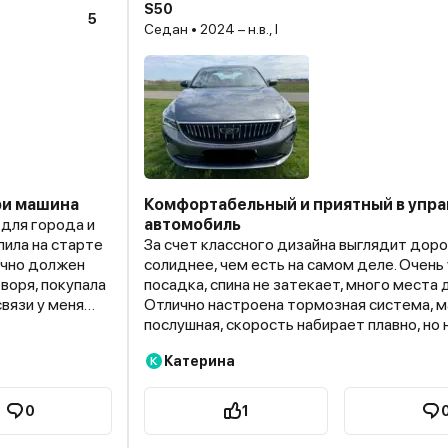
S50
5
Седан • 2024 – н.в., I
ри машина
Комфортабельный и приятный в упр
для города и
автомобиль
пила на старте
За счет классного дизайна выглядит дор
очно должен
солиднее, чем есть на самом деле. Очень
воря, покупала
посадка, спина не затекает, много места д
связи у меня
Отлично настроена тормозная система, 
0 и здесь
послушная, скорость набирает плавно, но
ивать пленку?
резких ускорений. Оценила систему муль
Катерина
К
говорит, что и
найти нужную функцию можно легко, экра
делать
с хорошо читаемыми буквами при любом 
 вижу, а
Фары светят ярко и далеко освещают дор
0
1
я)))
Хватает кармашков для мелочей. В общем
х, не хочется
со вкусом, рекомендую)