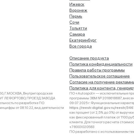
Ижевск
Воронеж
Пермь
Сочи
Тольятти
Самара
Екатеринбург
Все города
Описание продукта
Политика конфиденциальности
Правила работы программы
Пользовательское соглашение
Согласие на получение рекламн
Политика для контента, генери
0, Г.МОСКВА, Внутригородская
ПО «Autospot» — исключительные пра
РУГ ЛЕФОРТОВО, ПРОЕЗД ЗАВОДА
программы ЭВМ № 2018618687, внесена
ельность по разработке ПО
09.07.2025 г. Функциональные характ
нцифры от 08.10.22, вид деятельности
https://reestr.digital.gov.ru/reestr/3
как процент (от 2,5% до 3%) от выруч
как фиксированный платеж от 1100 ру
клиента. Для точного расчета стоимо
+78003020583
ПО разработано с использованием техно