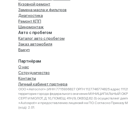
Кузовной ремонт
Замена масла и фильтров
Диагностика
Ремонт КПП
Шиномонтаж
Авто с пробегом
Каталог авто с пробегом
Заказ автомобиля
Выкуп
Партнёрам
О нас
Сотрудничество
Контакты
Личный кабинет партнера
ООО «Автоспот» (ИНН 7715936827 ОРГН 1127746774825 адрес 11125
территория города федерального значения МУНИЦИПАЛЬНЫЙ ОК
СЕРП И МОЛОТ, Д. 10, ПОМЕЩ. 41Н/9, ОКВЭД 62.0) осуществляет деят
«Autospot» и предоставлению лицензий на ПО. Согласно Приказу Ми
(код): 2.01.