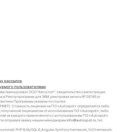
ых рассылок
руемого пользователями
ва принадлежат ООО "Автоспот": свидетельство о регистрации
 в Реестр программ для ЭВМ, реестровая запись № 28745 от
еристики Программы указаны по ссылке:
467687/
. Стоимость лицензии на ПО «Autospot» определяется либо
ки, полученной лицензиатом от использования ПО «Autospot», либо
блей за каждого привлеченного с использованием ПО «Autospot»
сти отправьте заявку нашим менеджерам
info@autospot.ru
, тел.
логий: PHP 8, MySQL 8, Angular, Symfony framework, Yii2 framework.