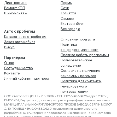
Диагностика
Пермь
Ремонт КПП
Сочи
Шиномонтаж
Тольятти
Самара
Екатеринбург
Все города
Авто с пробегом
Каталог авто с пробегом
Описание продукта
Заказ автомобиля
Политика
Выкуп
конфиденциальности
Правила работы программы
Партнёрам
Пользовательское
О нас
соглашение
Сотрудничество
Согласие на получение
Контакты
рекламных рассылок
Личный кабинет партнера
Политика для контента,
генерируемого
пользователями
ООО «Автоспот» (ИНН 7715936827 ОРГН 1127746774825 адрес 111250,
Г.МОСКВА, Внутригородская территория города федерального значения
МУНИЦИПАЛЬНЫЙ ОКРУГ ЛЕФОРТОВО, ПРОЕЗД ЗАВОДА СЕРП И МОЛОТ,
Д. 10, ПОМЕЩ. 41Н/9, ОКВЭД 62.0) осуществляет деятельность по
разработке ПО «Autospot» и предоставлению лицензий на ПО. Согласно