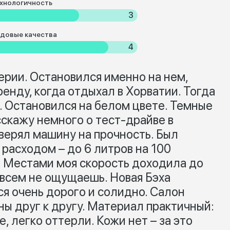
хнологичность
3
довые качества
4
ерии. Остановился именно на нем,
ренду, когда отдыхал в Хорватии. Тогда
. Остановился на белом цвете. Темные
скажу немного о тест-драйве в
верял машину на прочность. Был
расходом – до 6 литров на 100
л. Местами моя скорость доходила до
совсем не ощущаешь. Новая Бэха
я очень дорого и солидно. Салон
ы друг к другу. Материал практичный:
, легко оттерли. Кожи нет – за это