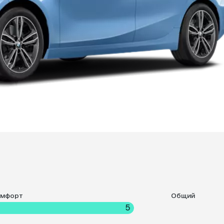
омфорт
Общий
5