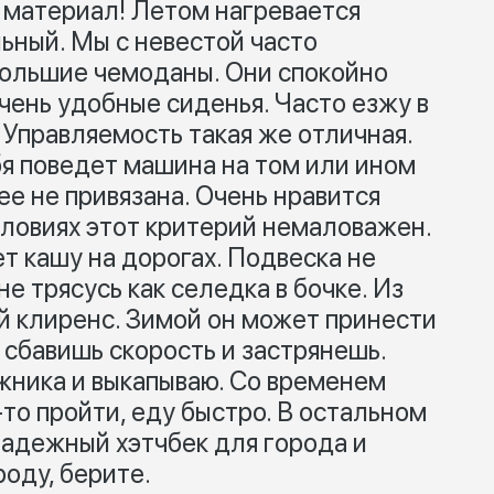
 материал! Летом нагревается
ьный. Мы с невестой часто
большие чемоданы. Они спокойно
чень удобные сиденья. Часто езжу в
. Управляемость такая же отличная.
бя поведет машина на том или ином
лее не привязана. Очень нравится
словиях этот критерий немаловажен.
 кашу на дорогах. Подвеска не
е трясусь как селедка в бочке. Из
 клиренс. Зимой он может принести
, сбавишь скорость и застрянешь.
жника и выкапываю. Со временем
то пройти, еду быстро. В остальном
адежный хэтчбек для города и
оду, берите.