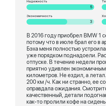
Надежность
Те
5
Экономичность
Хо
3
В 2016 году приобрел BMW 1 с
потому что в июле брал его в а
Бэха меня полностью устроила
уже порядком поднадоели. Рас
отпуске. В течение недели про
приятно удивлен экономичным 
километров. Не ездил, а лета
200 км /ч. Как ни странно, ее 
оправдала ожидания. Смотритс
качественный, детали подогнан
как-то пролили кофе на сиденье