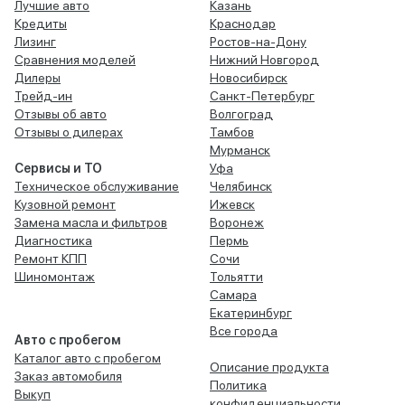
Лучшие авто
Казань
Кредиты
Краснодар
Лизинг
Ростов-на-Дону
Сравнения моделей
Нижний Новгород
Дилеры
Новосибирск
Трейд-ин
Санкт-Петербург
Отзывы об авто
Волгоград
Отзывы о дилерах
Тамбов
Мурманск
Сервисы и ТО
Уфа
Техническое обслуживание
Челябинск
Кузовной ремонт
Ижевск
Замена масла и фильтров
Воронеж
Диагностика
Пермь
Ремонт КПП
Сочи
Шиномонтаж
Тольятти
Самара
Екатеринбург
Все города
Авто с пробегом
Каталог авто с пробегом
Описание продукта
Заказ автомобиля
Политика
Выкуп
конфиденциальности