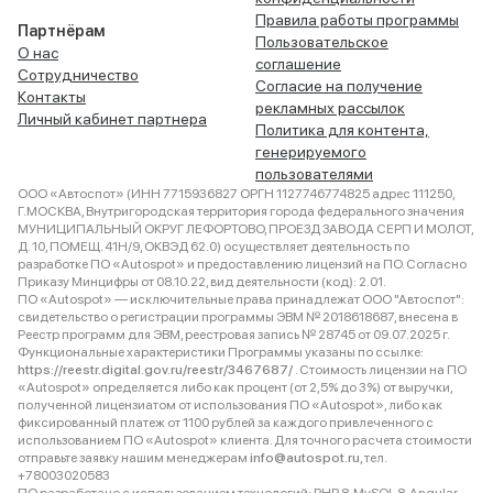
Правила работы программы
Партнёрам
Пользовательское
О нас
соглашение
Сотрудничество
Согласие на получение
Контакты
рекламных рассылок
Личный кабинет партнера
Политика для контента,
генерируемого
пользователями
ООО «Автоспот» (ИНН 7715936827 ОРГН 1127746774825 адрес 111250,
Г.МОСКВА, Внутригородская территория города федерального значения
МУНИЦИПАЛЬНЫЙ ОКРУГ ЛЕФОРТОВО, ПРОЕЗД ЗАВОДА СЕРП И МОЛОТ,
Д. 10, ПОМЕЩ. 41Н/9, ОКВЭД 62.0) осуществляет деятельность по
разработке ПО «Autospot» и предоставлению лицензий на ПО. Согласно
Приказу Минцифры от 08.10.22, вид деятельности (код): 2.01.
ПО «Autospot» — исключительные права принадлежат ООО "Автоспот":
свидетельство о регистрации программы ЭВМ № 2018618687, внесена в
Реестр программ для ЭВМ, реестровая запись № 28745 от 09.07.2025 г.
Функциональные характеристики Программы указаны по ссылке:
https://reestr.digital.gov.ru/reestr/3467687/
. Стоимость лицензии на ПО
«Autospot» определяется либо как процент (от 2,5% до 3%) от выручки,
полученной лицензиатом от использования ПО «Autospot», либо как
фиксированный платеж от 1100 рублей за каждого привлеченного с
использованием ПО «Autospot» клиента. Для точного расчета стоимости
отправьте заявку нашим менеджерам
info@autospot.ru
, тел.
+78003020583