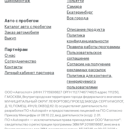
Шиномонтаж
Тольятти
Самара
Екатеринбург
Все города
Авто с пробегом
Каталог авто с пробегом
Описание продукта
Заказ автомобиля
Политика
Выкуп
конфиденциальности
Правила работы программы
Партнёрам
Пользовательское
О нас
соглашение
Сотрудничество
Согласие на получение
Контакты
рекламных рассылок
Личный кабинет партнера
Политика для контента,
генерируемого
пользователями
ООО «Автоспот» (ИНН 7715936827 ОРГН 1127746774825 адрес 111250,
Г.МОСКВА, Внутригородская территория города федерального значения
МУНИЦИПАЛЬНЫЙ ОКРУГ ЛЕФОРТОВО, ПРОЕЗД ЗАВОДА СЕРП И МОЛОТ,
Д. 10, ПОМЕЩ. 41Н/9, ОКВЭД 62.0) осуществляет деятельность по
разработке ПО «Autospot» и предоставлению лицензий на ПО. Согласно
Приказу Минцифры от 08.10.22, вид деятельности (код): 2.01.
ПО «Autospot» — исключительные права принадлежат ООО "Автоспот":
свидетельство о регистрации программы ЭВМ № 2018618687, внесена в