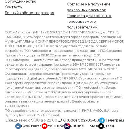
Сотрудничество
Согласие на получение
Контакты
рекламных рассылок
Личный кабинет партнера
Политика для контента,
генерируемого
пользователями
ООО «Автоспот» (ИНН 7715936827 ОРГН 1127746774825 адрес 111250,
Г.МОСКВА, Внутригородская территория города федерального значения
МУНИЦИПАЛЬНЫЙ ОКРУГ ЛЕФОРТОВО, ПРОЕЗД ЗАВОДА СЕРП И МОЛОТ,
Д. 10, ПОМЕЩ. 41Н/9, ОКВЭД 62.0) осуществляет деятельность по
разработке ПО «Autospot» и предоставлению лицензий на ПО. Согласно
Приказу Минцифры от 08.10.22, вид деятельности (код): 2.01.
ПО «Autospot» — исключительные права принадлежат ООО "Автоспот":
свидетельство о регистрации программы ЭВМ № 2018618687, внесена в
Реестр программ для ЭВМ, реестровая запись № 28745 от 09.07.2025 г.
Функциональные характеристики Программы указаны по ссылке:
https://reestr.digital.gov.ru/reestr/3467687/
. Стоимость лицензии на ПО
«Autospot» определяется либо как процент (от 2,5% до 3%) от выручки,
полученной лицензиатом от использования ПО «Autospot», либо как
фиксированный платеж от 1100 рублей за каждого привлеченного с
использованием ПО «Autospot» клиента. Для точного расчета стоимости
отправьте заявку нашим менеджерам
info@autospot.ru
, тел.
+78003020583
ПО разработано с использованием технологий: PHP 8, MySQL 8, Angular,
Symfony framework, Yii2 framework.
Ежедневно с 9:00 до 22:00
8 (800) 302-05-83
Телеграм
Вконтакте
YouTube
Rutube
MAX
Дзен