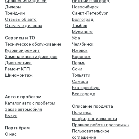
Сравнения моделей
Нижний Новгород
Дилеры
Новосибирск
Трейд-ин
Санкт-Петербург
Отзывы об авто
Волгоград
Отзывы о дилерах
Тамбов
Мурманск
Сервисы и ТО
Уфа
Техническое обслуживание
Челябинск
Кузовной ремонт
Ижевск
Замена масла и фильтров
Воронеж
Диагностика
Пермь
Ремонт КПП
Сочи
Шиномонтаж
Тольятти
Самара
Екатеринбург
Все города
Авто с пробегом
Каталог авто с пробегом
Описание продукта
Заказ автомобиля
Политика
Выкуп
конфиденциальности
Правила работы программы
Партнёрам
Пользовательское
О нас
соглашение