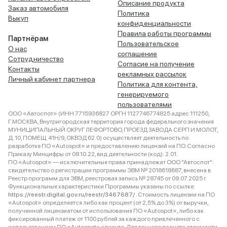
Описание продукта
Заказ автомобиля
Политика
Выкуп
конфиденциальности
Правила работы программы
Партнёрам
Пользовательское
О нас
соглашение
Сотрудничество
Согласие на получение
Контакты
рекламных рассылок
Личный кабинет партнера
Политика для контента,
генерируемого
пользователями
ООО «Автоспот» (ИНН 7715936827 ОРГН 1127746774825 адрес 111250,
Г.МОСКВА, Внутригородская территория города федерального значения
МУНИЦИПАЛЬНЫЙ ОКРУГ ЛЕФОРТОВО, ПРОЕЗД ЗАВОДА СЕРП И МОЛОТ,
Д. 10, ПОМЕЩ. 41Н/9, ОКВЭД 62.0) осуществляет деятельность по
разработке ПО «Autospot» и предоставлению лицензий на ПО. Согласно
Приказу Минцифры от 08.10.22, вид деятельности (код): 2.01.
ПО «Autospot» — исключительные права принадлежат ООО "Автоспот":
свидетельство о регистрации программы ЭВМ № 2018618687, внесена в
Реестр программ для ЭВМ, реестровая запись № 28745 от 09.07.2025 г.
Функциональные характеристики Программы указаны по ссылке:
https://reestr.digital.gov.ru/reestr/3467687/
. Стоимость лицензии на ПО
«Autospot» определяется либо как процент (от 2,5% до 3%) от выручки,
полученной лицензиатом от использования ПО «Autospot», либо как
фиксированный платеж от 1100 рублей за каждого привлеченного с