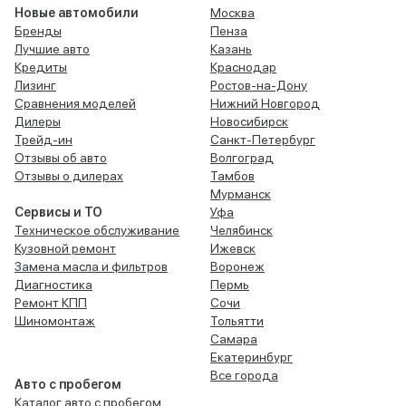
Новые автомобили
Москва
Бренды
Пенза
Лучшие авто
Казань
Кредиты
Краснодар
Лизинг
Ростов-на-Дону
Сравнения моделей
Нижний Новгород
Дилеры
Новосибирск
Трейд-ин
Санкт-Петербург
Отзывы об авто
Волгоград
Отзывы о дилерах
Тамбов
Мурманск
Сервисы и ТО
Уфа
Техническое обслуживание
Челябинск
Кузовной ремонт
Ижевск
Замена масла и фильтров
Воронеж
Диагностика
Пермь
Ремонт КПП
Сочи
Шиномонтаж
Тольятти
Самара
Екатеринбург
Все города
Авто с пробегом
Каталог авто с пробегом