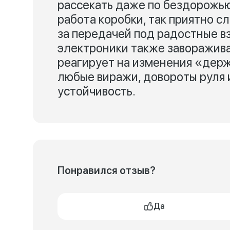
рассекать даже по бездорожью
работа коробки, так приятно с
за передачей под радостные в
электроники также заворажива
реагирует на изменения «держ
любые виражи, довороты руля 
устойчивость.
Понравился отзыв?
Да