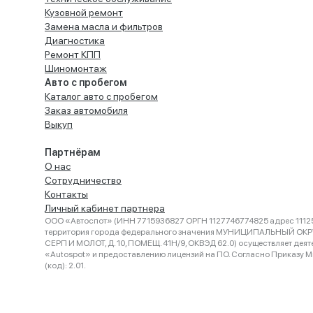
Кузовной ремонт
Замена масла и фильтров
Диагностика
Ремонт КПП
Шиномонтаж
Авто с пробегом
Каталог авто с пробегом
Заказ автомобиля
Выкуп
Партнёрам
О нас
Сотрудничество
Контакты
Личный кабинет партнера
ООО «Автоспот» (ИНН 7715936827 ОРГН 1127746774825 адрес 11125
территория города федерального значения МУНИЦИПАЛЬНЫЙ ОК
СЕРП И МОЛОТ, Д. 10, ПОМЕЩ. 41Н/9, ОКВЭД 62.0) осуществляет деят
«Autospot» и предоставлению лицензий на ПО. Согласно Приказу Ми
(код): 2.01.