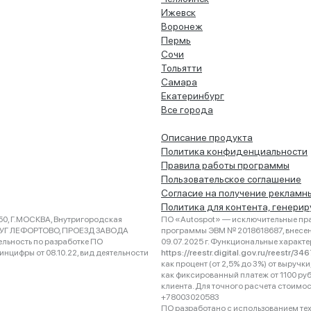
Ижевск
Воронеж
Пермь
Сочи
Тольятти
Самара
Екатеринбург
Все города
Описание продукта
Политика конфиденциальности
Правила работы программы
Пользовательское соглашение
Согласие на получение рекламн
Политика для контента, генери
0, Г.МОСКВА, Внутригородская
ПО «Autospot» — исключительные пра
РУГ ЛЕФОРТОВО, ПРОЕЗД ЗАВОДА
программы ЭВМ № 2018618687, внесена
ельность по разработке ПО
09.07.2025 г. Функциональные характ
нцифры от 08.10.22, вид деятельности
https://reestr.digital.gov.ru/reestr/3
как процент (от 2,5% до 3%) от выруч
как фиксированный платеж от 1100 ру
клиента. Для точного расчета стоимо
+78003020583
ПО разработано с использованием техно