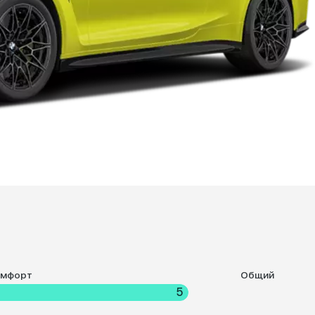
омфорт
Общий
5