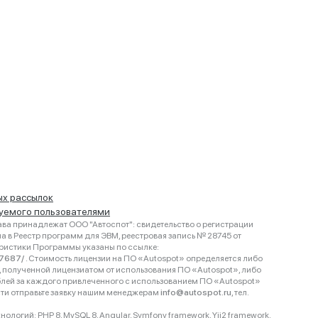
ых рассылок
руемого пользователями
ва принадлежат ООО "Автоспот": свидетельство о регистрации
 в Реестр программ для ЭВМ, реестровая запись № 28745 от
еристики Программы указаны по ссылке:
467687/
. Стоимость лицензии на ПО «Autospot» определяется либо
ки, полученной лицензиатом от использования ПО «Autospot», либо
блей за каждого привлеченного с использованием ПО «Autospot»
сти отправьте заявку нашим менеджерам
info@autospot.ru
, тел.
логий: PHP 8, MySQL 8, Angular, Symfony framework, Yii2 framework.