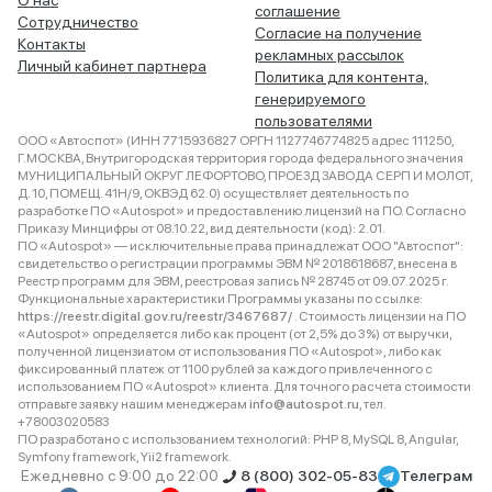
О нас
соглашение
Сотрудничество
Согласие на получение
Контакты
рекламных рассылок
Личный кабинет партнера
Политика для контента,
генерируемого
пользователями
ООО «Автоспот» (ИНН 7715936827 ОРГН 1127746774825 адрес 111250,
Г.МОСКВА, Внутригородская территория города федерального значения
МУНИЦИПАЛЬНЫЙ ОКРУГ ЛЕФОРТОВО, ПРОЕЗД ЗАВОДА СЕРП И МОЛОТ,
Д. 10, ПОМЕЩ. 41Н/9, ОКВЭД 62.0) осуществляет деятельность по
разработке ПО «Autospot» и предоставлению лицензий на ПО. Согласно
Приказу Минцифры от 08.10.22, вид деятельности (код): 2.01.
ПО «Autospot» — исключительные права принадлежат ООО "Автоспот":
свидетельство о регистрации программы ЭВМ № 2018618687, внесена в
Реестр программ для ЭВМ, реестровая запись № 28745 от 09.07.2025 г.
Функциональные характеристики Программы указаны по ссылке:
https://reestr.digital.gov.ru/reestr/3467687/
. Стоимость лицензии на ПО
«Autospot» определяется либо как процент (от 2,5% до 3%) от выручки,
полученной лицензиатом от использования ПО «Autospot», либо как
фиксированный платеж от 1100 рублей за каждого привлеченного с
использованием ПО «Autospot» клиента. Для точного расчета стоимости
отправьте заявку нашим менеджерам
info@autospot.ru
, тел.
+78003020583
ПО разработано с использованием технологий: PHP 8, MySQL 8, Angular,
Symfony framework, Yii2 framework.
Ежедневно с 9:00 до 22:00
8 (800) 302-05-83
Телеграм