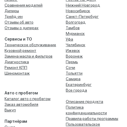
Сравнения моделей
Нижний Новгород
Дилеры
Новосибирск
Трейд-ин
Санкт-Петербург
Отзывы об авто
Волгоград
Отзывы о дилерах
Тамбов
Мурманск
Сервисы и ТО
Уфа
Техническое обслуживание
Челябинск
Кузовной ремонт
Ижевск
Замена масла и фильтров
Воронеж
Диагностика
Пермь
Ремонт КПП
Сочи
Шиномонтаж
Тольятти
Самара
Екатеринбург
Все города
Авто с пробегом
Каталог авто с пробегом
Описание продукта
Заказ автомобиля
Политика
Выкуп
конфиденциальности
Правила работы программы
Партнёрам
Пользовательское