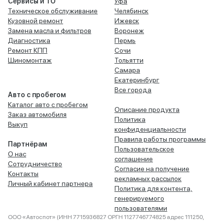
Сервисы и ТО
Уфа
Техническое обслуживание
Челябинск
Кузовной ремонт
Ижевск
Замена масла и фильтров
Воронеж
Диагностика
Пермь
Ремонт КПП
Сочи
Шиномонтаж
Тольятти
Самара
Екатеринбург
Все города
Авто с пробегом
Каталог авто с пробегом
Описание продукта
Заказ автомобиля
Политика
Выкуп
конфиденциальности
Правила работы программы
Партнёрам
Пользовательское
О нас
соглашение
Сотрудничество
Согласие на получение
Контакты
рекламных рассылок
Личный кабинет партнера
Политика для контента,
генерируемого
пользователями
ООО «Автоспот» (ИНН 7715936827 ОРГН 1127746774825 адрес 111250,