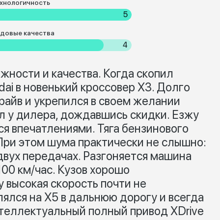
хнологичность
5
довые качества
4
ности и качества. Когда скопил
dai в новенький кроссовер X3. Долго
райв и укрепился в своем желании
 у дилера, дождавшись скидки. Езжу
ся впечатлениями. Тяга бензинового
 При этом шума практически не слышно:
двух передачах. Разгоняется машина
100 км/час. Кузов хорошо
 высокая скорость почти не
лялся на Х5 в дальнюю дорогу и всегда
нтеллектуальный полный привод XDrive