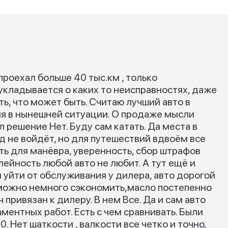
 проехал больше 40 тыс.км , только
укладывается о каких то неисправностях, даже
ть, что может быть. Считаю лучший авто в
ия в нынешней ситуации. О продаже мысли
 решение Нет. Буду сам катать. Да места в
 не войдёт, но для путешествий вдвоём все
ть для манёвра, уверенность, сбор штрафов
ейность любой авто не любит. А тут ещё и
 уйти от обслуживания у дилера, авто дорогой
можно немного сэкономить,масло постепенно
привязан к дилеру. В нем Все. Да и сам авто
ментных работ. Есть с чем сравнивать. Были
. Нет шаткости , валкости все четко и точно,