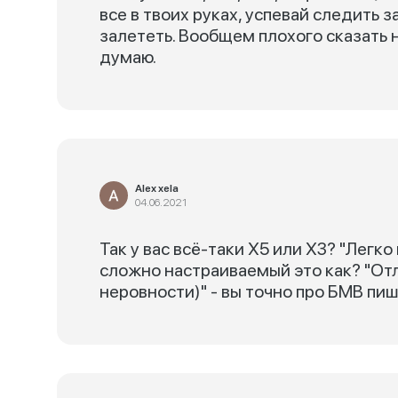
все в твоих руках, успевай следить 
залететь. Вообщем плохого сказать н
думаю.
Alex xela
04.06.2021
Так у вас всё-таки Х5 или Х3? "Легко 
сложно настраиваемый это как? "От
неровности)" - вы точно про БМВ пи