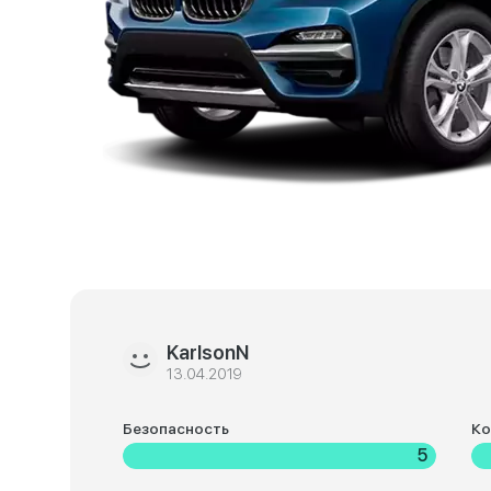
KarlsonN
13.04.2019
Безопасность
К
5