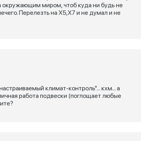
за окружающим миром, чтоб куда ни будь не
ечего. Перелезть на Х5,Х7 и не думал и не
настраиваемый климат-контроль"... кхм... а
личная работа подвески (поглощает любые
шите?