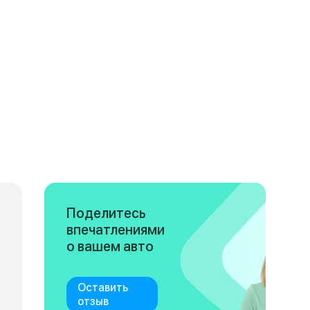
Поделитесь
впечатлениями
о вашем авто
Оставить
отзыв