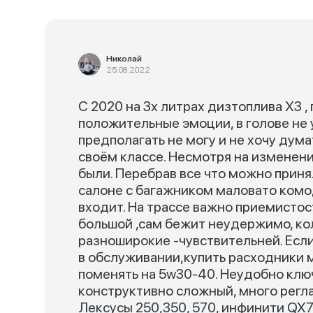
Николай
25.08.2022
С 2020 на 3х литрах дизтоплива Х3 ,
положительные эмоции, в голове не 
предполагать не могу и не хочу дума
своём классе. Несмотря на изменен
были. Перебрав все что можно принял
салоне с багажником маловато комод
входит. На трассе важно приемистос
большой ,сам бежит неудержимо, кол
разноширокие -чувствительней. Если
в обслуживании,купить расходники 
поменять на 5w30-40. Неудобно ключ 
конструктивно сложный, много регла
Лексусы 250,350, 570, инфинити QX70