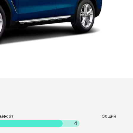
омфорт
Общий
4