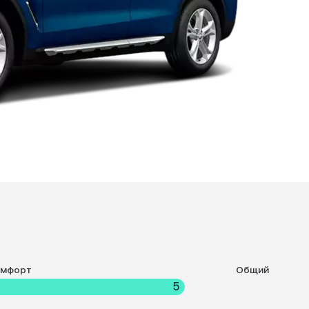
омфорт
Общий
5