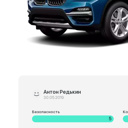
Антон Редькин
30.05.2019
Безопасность
К
5