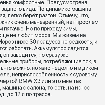
денья комфортные. Предусмотрена
а заднего вида. По динамике машина
я, легко берёт разгон. Отмечу, что,
ожник очень маневренный, нет проблем
 пятачке. Но по приходу зимы,
обще не любит мороз. Мы живём на
Мороз ниже 30 градусов не редкость, и
тся работать. Аккумулятор садится
, он заводится, но сразу же
ельные приборы, потребляющие ток, в
ать-то можно, но явно недолго и в диком
деле, неприспособленность к суровому
 чертой BMW X3 или это мне так
 машина с салона, то есть, на износ
д: до 12 л по трассе.