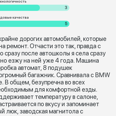
хнологичность
3
довые качества
5
крайне дорогих автомобилей, которые
а ремонт. Отчасти это так, правда с
то сразу после автошколы я села сразу
но езжу на ней уже 4 года. Машина
оробка автомат, 8 подушек
 огромный багажник. Сравнивала с BMW
. В общем, безупречна во всех
еобходимым для комфортной езды.
ддерживает температуру в салоне,
астраивается по вкусу и запоминает
й люк, заводская магнитола с