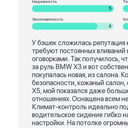
Надежность
Те
5
Экономичность
Хо
4
У бэшек сложилась репутация 
требуют постоянных вливаний н
оговорками. Так получилось, ч
за руль BMW X3 и вот собствен
покупалась новая, из салона. К
безопасности, кожаный салон,
X5, мой показался даже больше
отношениях. Оснащена всем н
Климат-контроль идеально по
водительское сидение гибко н
настройки. На потолке огромны