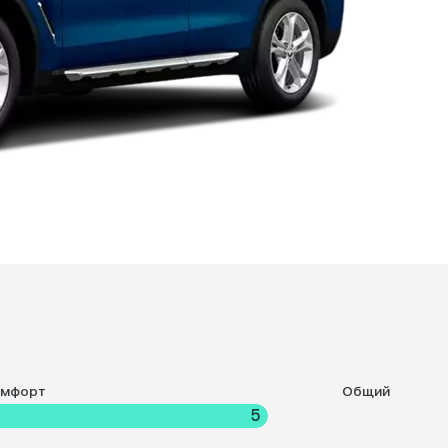
омфорт
Общий
5