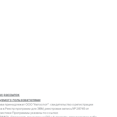
ых рассылок
руемого пользователями
ва принадлежат ООО "Автоспот": свидетельство о регистрации
 в Реестр программ для ЭВМ, реестровая запись № 28745 от
еристики Программы указаны по ссылке: