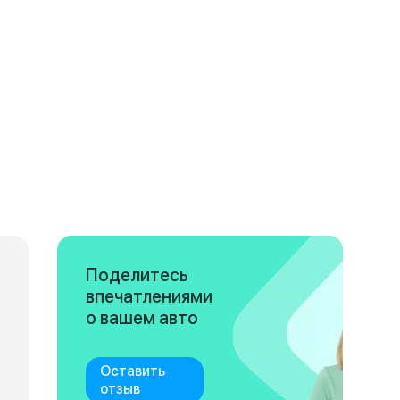
Поделитесь
впечатлениями
о вашем авто
Оставить
отзыв