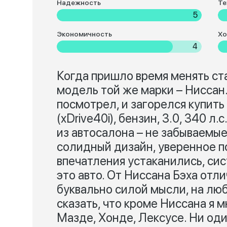
Надежность
Те
5
Экономичность
Хо
4
Когда пришло время менять ст
модель той же марки – Ниссан. 
посмотрел, и загорелся купит
(xDrive40i), бензин, 3.0, 340 л
из автосалона – не забываемые
солидный дизайн, уверенное п
впечатления устаканились, сис
это авто. От Ниссана Бэха отл
буквально силой мысли, на люб
сказать, что кроме Ниссана я м
Мазде, Хонде, Лексусе. Ни оди