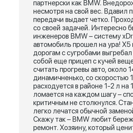
партнерски как BMW. Внедорожн
несмотря на свой вес. Вдавил п
передачи выдает четко. Прохо
со своей задачей. Интересно
инженеров BMW – систему xDri
автомобиль прошел на ура! X5 
дорогам с сугробами выгребал 
собой еще прицеп с кучей веще
считать прогревы авто, около 1
динамичненько, со скоростью 1
расходуется в районе 1-2 л на
ломается на каждом шагу – спо
критичным не столкнулся. Станд
легко лечатся обычной замено
Скажу так – BMW любит береж
ремонт. Хозяину, который цени