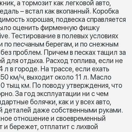
ик, а тормозит как легковой авто,
едаль – встал как вкопанный. Коробка
димость хорошая, подвеска справляется
 было оценить фирменную фишку
ve. Тестирование в полевых условиях
и по песчаным берегам, и по снежным
без проблем. Причем в песках тащил за
й для отдыха. Расход топлива, если не
4 л в городе. На трассе, если ехать
50 км/ч, выходит около 11 л. Масло
 10 тыщ км. По поводу утверждения, что
рно. За год эксплуатации ни с чем
артные болячки, как и у всех авто,
й деталей даже собственными руками.
ное отношение и своевременный
т и бережет, отплатит с лихвой