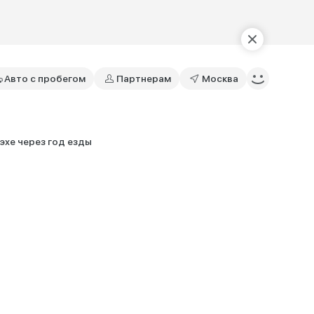
Авто с пробегом
Партнерам
Москва
эхе через год езды