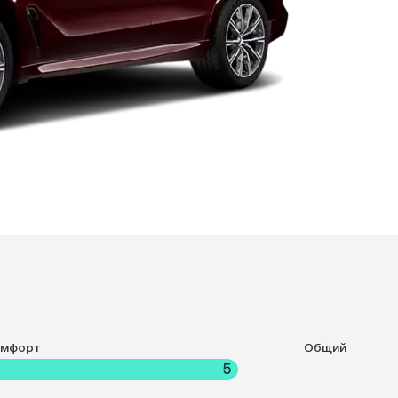
омфорт
Общий
5