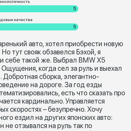
хнологичность
5
довые качества
5
аренький авто, хотел приобрести новую
Но тут свояк обзавелся Бэхой, я
ь и себе такой же. Выбрал BMW X5
.с. Ощущения, когда сел за руль и выехал
. Добротная сборка, элегантно-
оведение на дороге. За год езды
тематизировались, есть что сказать про
ичается кардинально. Управляется
ых скоростях – безупречно. Хочу
ного ездил на других японских авто:
н не отзывался на руль так по